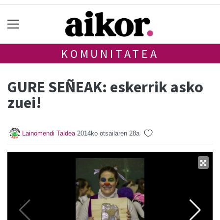
KOMUNITATEA
GURE SEÑEAK: eskerrik asko
zuei!
Lainomendi Taldea
2014ko otsailaren 28a