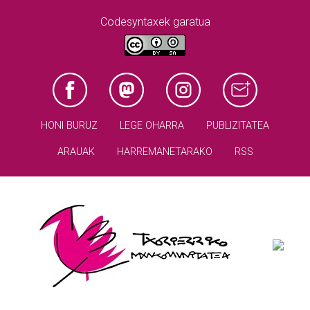
Codesyntaxek garatua
HONI BURUZ
LEGE OHARRA
PUBLIZITATEA
ARAUAK
HARREMANETARAKO
RSS