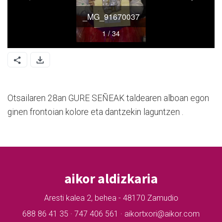
Otsailaren 28an GURE SEÑEAK taldearen alboan egon
ginen frontoian kolore eta dantzekin laguntzen .
aikor aldizkaria
Aresti kalea 2, behea - 48170 Zamudio
688 86 41 35 · 747 406 561 · aikortxori@aikor.com