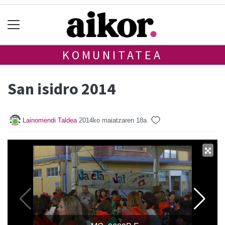
KOMUNITATEA
San isidro 2014
Lainomendi Taldea
2014ko maiatzaren 18a