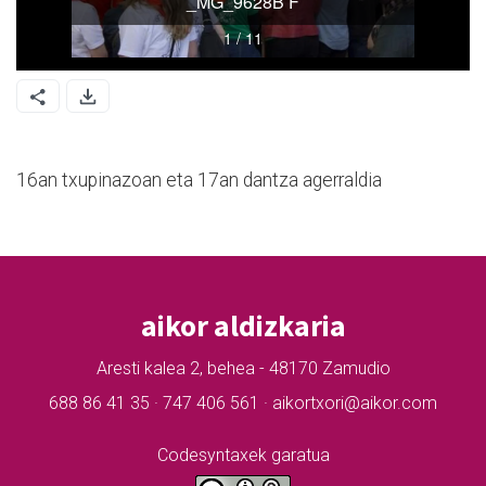
16an txupinazoan eta 17an dantza agerraldia
aikor aldizkaria
Aresti kalea 2, behea - 48170 Zamudio
688 86 41 35 · 747 406 561 · aikortxori@aikor.com
Codesyntaxek garatua