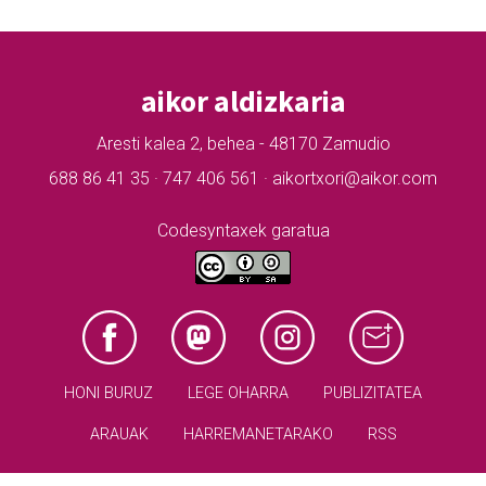
aikor aldizkaria
Aresti kalea 2, behea - 48170 Zamudio
688 86 41 35 · 747 406 561 · aikortxori@aikor.com
Codesyntaxek garatua
HONI BURUZ
LEGE OHARRA
PUBLIZITATEA
ARAUAK
HARREMANETARAKO
RSS