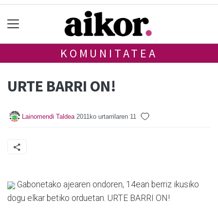
KOMUNITATEA
URTE BARRI ON!
Lainomendi Taldea
2011ko urtarrilaren 11
Gabonetako ajearen ondoren, 14ean berriz ikusiko
dogu elkar betiko orduetan. URTE BARRI ON!