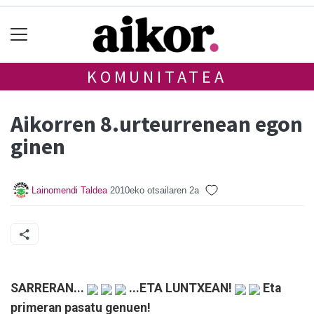
KOMUNITATEA
Aikorren 8.urteurrenean egon
ginen
Lainomendi Taldea
2010eko otsailaren 2a
SARRERAN...
...ETA LUNTXEAN!
Eta
primeran pasatu genuen!