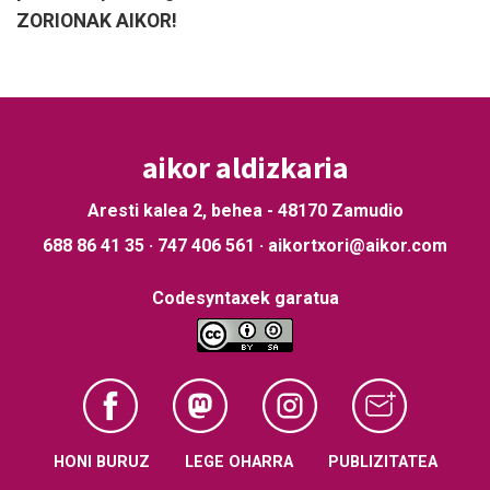
ZORIONAK AIKOR!
aikor aldizkaria
Aresti kalea 2, behea - 48170 Zamudio
688 86 41 35 · 747 406 561 · aikortxori@aikor.com
Codesyntaxek garatua
HONI BURUZ
LEGE OHARRA
PUBLIZITATEA