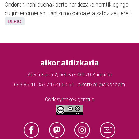
Ondoren, nahi duenak parte har dezake herritik egingo
dugun erromerian. Jantzi mozorroa eta zatoz zeu ere!
DERIO
aikor aldizkaria
Aresti kalea 2, behea - 48170 Zamudio
688 86 41 35 · 747 406 561 · aikortxori@aikor.com
Codesyntaxek garatua