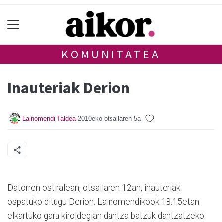
KOMUNITATEA
Inauteriak Derion
Lainomendi Taldea
2010eko otsailaren 5a
Datorren ostiralean, otsailaren 12an, inauteriak
ospatuko ditugu Derion. Lainomendikook 18:15etan
elkartuko gara kiroldegian dantza batzuk dantzatzeko.