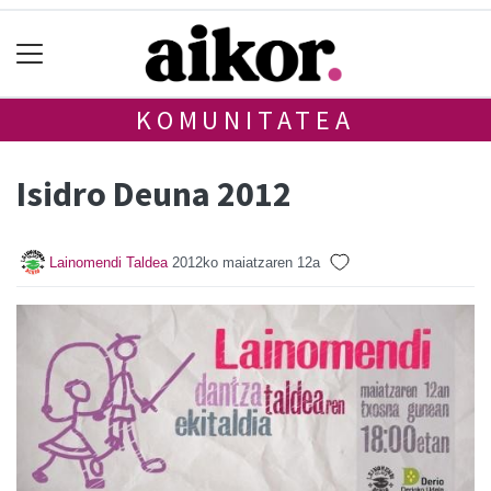
KOMUNITATEA
Isidro Deuna 2012
Lainomendi Taldea
2012ko maiatzaren 12a