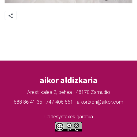
...
aikor aldizkaria
Aresti kalea 2, behea - 48170 Zamudio
688 86 41 35 · 747 406 561 · aikortxori@aikor.com
Codesyntaxek garatua