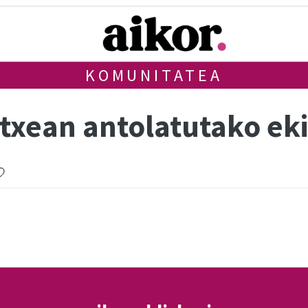
KOMUNITATEA
etxean antolatutako ek