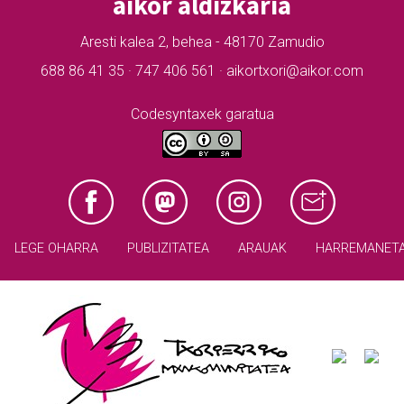
aikor aldizkaria
Aresti kalea 2, behea - 48170 Zamudio
688 86 41 35 · 747 406 561 · aikortxori@aikor.com
Codesyntaxek garatua
LEGE OHARRA
PUBLIZITATEA
ARAUAK
HARREMANET