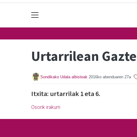
Urtarrilean Gazt
Sondikako Udala albisteak
2016ko abenduaren 27a
Itxita: urtarrilak 1 eta 6.
Osorik irakurri