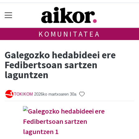
KOMUNITATEA
Galegozko hedabideei ere
Fedibertsoan sartzen
laguntzen
TOKIKOM
2026ko martxoaren 30a