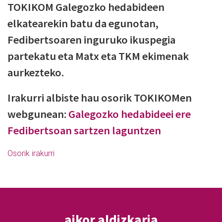
TOKIKOM Galegozko hedabideen
elkatearekin batu da egunotan,
Fedibertsoaren inguruko ikuspegia
partekatu eta Matx eta TKM ekimenak
aurkezteko.
Irakurri albiste hau osorik TOKIKOMen
webgunean:
Galegozko hedabideei ere
Fedibertsoan sartzen laguntzen
Osorik irakurri
aikor aldizkaria