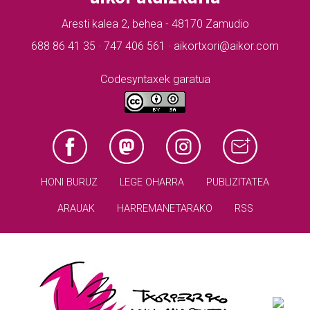
Aresti kalea 2, behea - 48170 Zamudio
688 86 41 35 · 747 406 561 · aikortxori@aikor.com
Codesyntaxek garatua
HONI BURUZ
LEGE OHARRA
PUBLIZITATEA
ARAUAK
HARREMANETARAKO
RSS