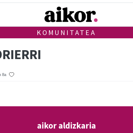
KOMUNITATEA
ORIERRI
n 8a
aikor aldizkaria