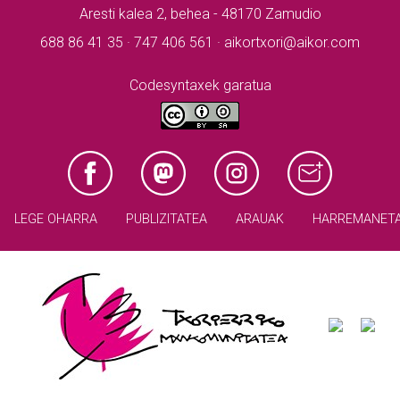
Aresti kalea 2, behea - 48170 Zamudio
688 86 41 35 · 747 406 561 · aikortxori@aikor.com
Codesyntaxek garatua
LEGE OHARRA
PUBLIZITATEA
ARAUAK
HARREMANET