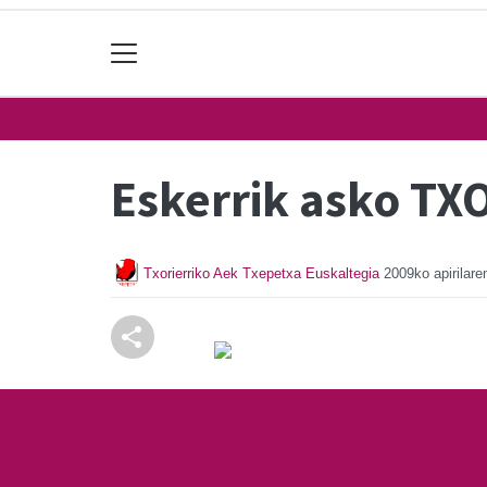
Eskerrik asko TX
Txorierriko Aek Txepetxa Euskaltegia
2009ko apirilare