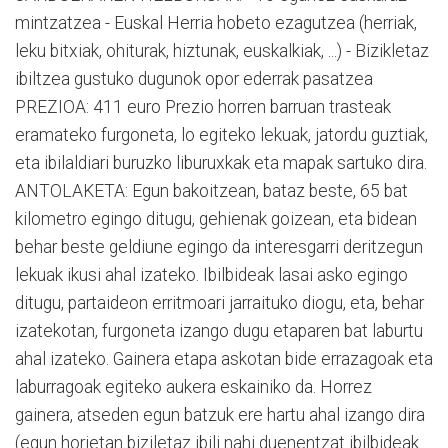
mintzatzea - Euskal Herria hobeto ezagutzea (herriak,
leku bitxiak, ohiturak, hiztunak, euskalkiak, ...) - Bizikletaz
ibiltzea gustuko dugunok opor ederrak pasatzea
PREZIOA: 411 euro Prezio horren barruan trasteak
eramateko furgoneta, lo egiteko lekuak, jatordu guztiak,
eta ibilaldiari buruzko liburuxkak eta mapak sartuko dira.
ANTOLAKETA: Egun bakoitzean, bataz beste, 65 bat
kilometro egingo ditugu, gehienak goizean, eta bidean
behar beste geldiune egingo da interesgarri deritzegun
lekuak ikusi ahal izateko. Ibilbideak lasai asko egingo
ditugu, partaideon erritmoari jarraituko diogu, eta, behar
izatekotan, furgoneta izango dugu etaparen bat laburtu
ahal izateko. Gainera etapa askotan bide errazagoak eta
laburragoak egiteko aukera eskainiko da. Horrez
gainera, atseden egun batzuk ere hartu ahal izango dira
(egun horietan biziletaz ibili nahi duenentzat ibilbideak