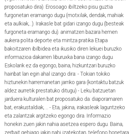
proposatuko dira). Erosoago ibiltzeko pisu guztia
furgonetan eramango dugu (motxilak, dendak, mahiak
eta aulkiak,...). Irakasle bat gidari izango dugu (besteak
furgoneta eramango du). animatzen bazara hemen
aukera polita deporte eta mintza pratika Etapa
bakoitzaren ibilbidea eta ikusiko diren lekuei buruzko
informazioa dakarren liburuxka bana izango dugu.
Eskolarik ez da egongo, baina, hizkuntzari buruzko
hainbat lan egin ahal izango dira: - Tokian tokiko
hiztunekin harremanetan jarriko gara (kontaktu batzuk
aldez aurretik prestatuko ditugu) - Leku batzuetan
jarduera kulturalen bat proposatuko da: diaporamaren
bat, erakustaldiak, ... - Eta, jakina, irakasleak laguntzeko
eta zalantzak argitzeko egongo dira. Informazio
honekin zuen jakin nahia asetzea espero dugu. Baina,
zerbait gehiago jakin nahi izatekotan, telefono honetara