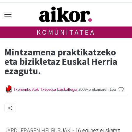
KOMUNITATEA
Mintzamena praktikatzeko
eta bizikletaz Euskal Herria
ezagutu.
Txorierriko Aek Txepetxa Euskaltegia
2009ko ekainaren 15a
JARDUERAREN HELBURUAK: - 16 egunez euskaraz