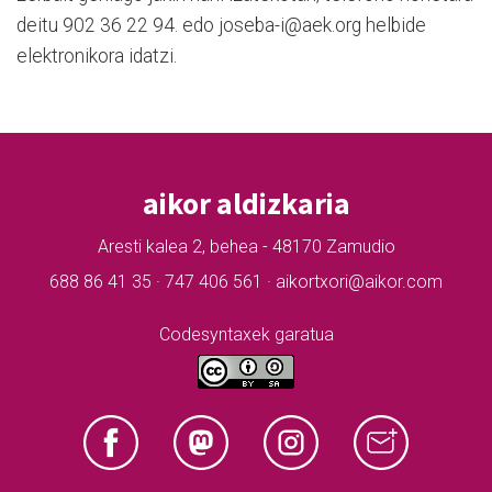
deitu 902 36 22 94. edo joseba-i@aek.org helbide
elektronikora idatzi.
aikor aldizkaria
Aresti kalea 2, behea - 48170 Zamudio
688 86 41 35 · 747 406 561 · aikortxori@aikor.com
Codesyntaxek garatua