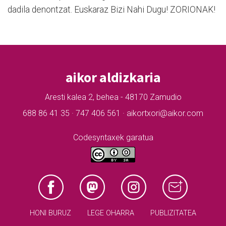
dadila denontzat. Euskaraz Bizi Nahi Dugu! ZORIONAK!
aikor aldizkaria
Aresti kalea 2, behea - 48170 Zamudio
688 86 41 35 · 747 406 561 · aikortxori@aikor.com
Codesyntaxek garatua
HONI BURUZ
LEGE OHARRA
PUBLIZITATEA