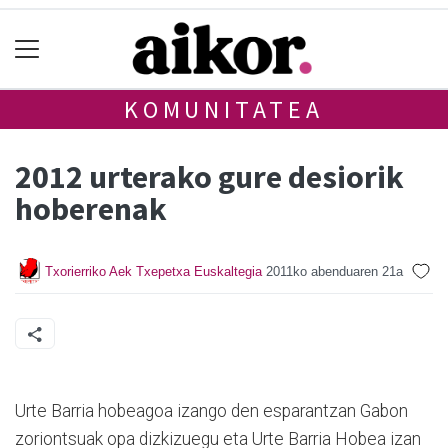
KOMUNITATEA
2012 urterako gure desiorik
hoberenak
Txorierriko Aek Txepetxa Euskaltegia
2011ko abenduaren 21a
Urte Barria hobeagoa izango den esparantzan Gabon
zoriontsuak opa dizkizuegu eta Urte Barria Hobea izan