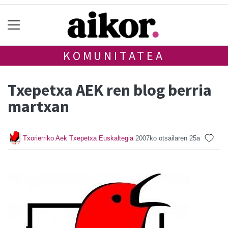
KOMUNITATEA
Txepetxa AEK ren blog berria
martxan
Txorierriko Aek Txepetxa Euskaltegia
2007ko otsailaren 25a