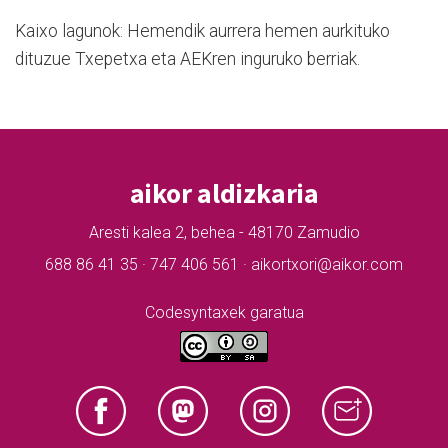
Kaixo lagunok: Hemendik aurrera hemen aurkituko
dituzue Txepetxa eta AEKren inguruko berriak.
aikor aldizkaria
Aresti kalea 2, behea - 48170 Zamudio
688 86 41 35 · 747 406 561 · aikortxori@aikor.com
Codesyntaxek garatua