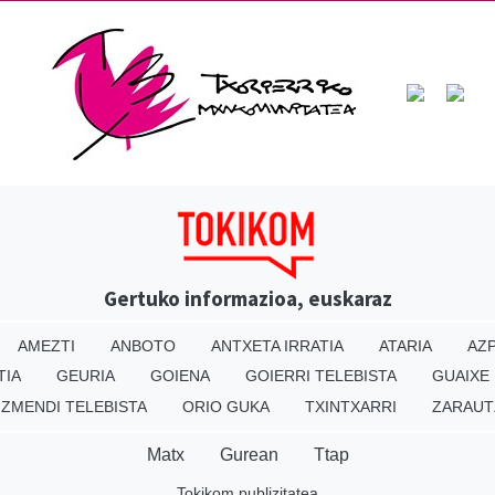
Gertuko informazioa, euskaraz
AMEZTI
ANBOTO
ANTXETA IRRATIA
ATARIA
AZP
TIA
GEURIA
GOIENA
GOIERRI TELEBISTA
GUAIXE
IZMENDI TELEBISTA
ORIO GUKA
TXINTXARRI
ZARAUT
Matx
Gurean
Ttap
Tokikom publizitatea