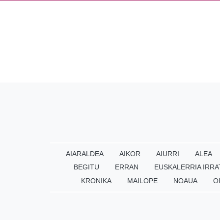
AIARALDEA
AIKOR
AIURRI
ALEA
BEGITU
ERRAN
EUSKALERRIA IRRA
KRONIKA
MAILOPE
NOAUA
O