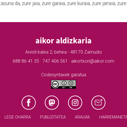
una da, zure jaia, zure garaia, zure kuraia, zure jarraia, zure
aikor aldizkaria
Aresti kalea 2, behea - 48170 Zamudio
688 86 41 35 · 747 406 561 · aikortxori@aikor.com
Codesyntaxek garatua
LEGE OHARRA
PUBLIZITATEA
ARAUAK
HARREMANET