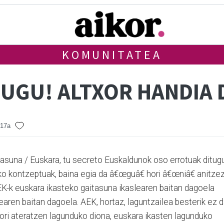
KOMUNITATEA
DUGU! ALTXOR HANDIA 
 17a
itasuna / Euskara, tu secreto Euskaldunok oso errotuak ditug
 kontzeptuak, baina egia da â€œguâ€ hori â€œniâ€ anitze
EK-k euskara ikasteko gaitasuna ikaslearen baitan dagoela
learen baitan dagoela. AEK, hortaz, laguntzailea besterik ez d
hori ateratzen lagunduko diona, euskara ikasten lagunduko