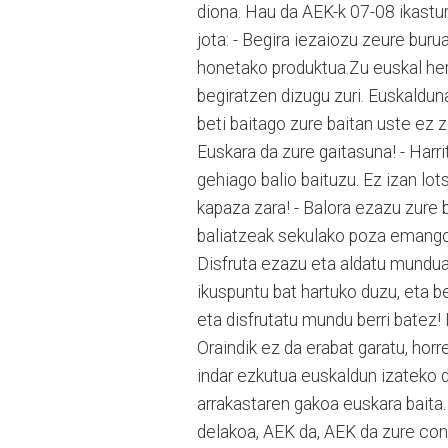
diona. Hau da AEK-k 07-08 ikast
jota: - Begira iezaiozu zeure burua
honetako produktua.Zu euskal herr
begiratzen dizugu zuri. Euskalduna
beti baitago zure baitan uste ez z
Euskara da zure gaitasuna! - Harr
gehiago balio baituzu. Ez izan lot
kapaza zara! - Balora ezazu zure 
baliatzeak sekulako poza emango 
Disfruta ezazu eta aldatu mundua,
ikuspuntu bat hartuko duzu, eta b
eta disfrutatu mundu berri batez! 
Oraindik ez da erabat garatu, hor
indar ezkutua euskaldun izateko d
arrakastaren gakoa euskara baita
delakoa, AEK da, AEK da zure cons