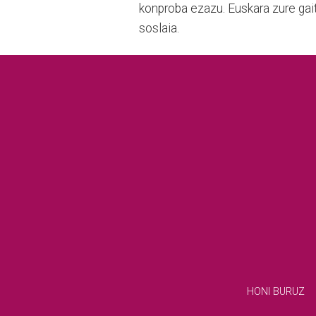
konproba ezazu. Euskara zure gaitas
soslaia.
HONI BURUZ