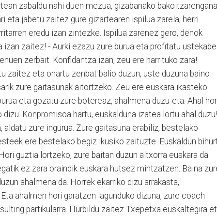
urtean zabaldu nahi duen mezua, gizabanako bakoitzarengan
ri eta jabetu zaitez gure gizartearen ispilua zarela, herri
itarren eredu izan zintezke. Ispilua zarenez gero, denok
 izan zaitez! - Aurki ezazu zure burua eta profitatu ustekabe
enuen zerbait. Konfidantza izan, zeu ere harrituko zara!
itu zaitez eta onartu zenbat balio duzun, uste duzuna baino
sarik zure gaitasunak aitortzeko. Zeu ere euskara ikasteko
burua eta gozatu zure botereaz, ahalmena duzu-eta. Ahal hor
dizu. Konpromisoa hartu, euskalduna izatea lortu ahal duzu!
 aldatu zure ingurua. Zure gaitasuna erabiliz, bestelako
esteek ere bestelako begiz ikusiko zaituzte. Euskaldun bihur
Hori guztia lortzeko, zure baitan duzun altxorra euskara da.
regatik ez zara oraindik euskara hutsez mintzatzen. Baina zur
uzun ahalmena da. Horrek ekarriko dizu arrakasta,
. Eta ahalmen hori garatzen lagunduko dizuna, zure coach
ulting partikularra. Hurbildu zaitez Txepetxa euskaltegira e