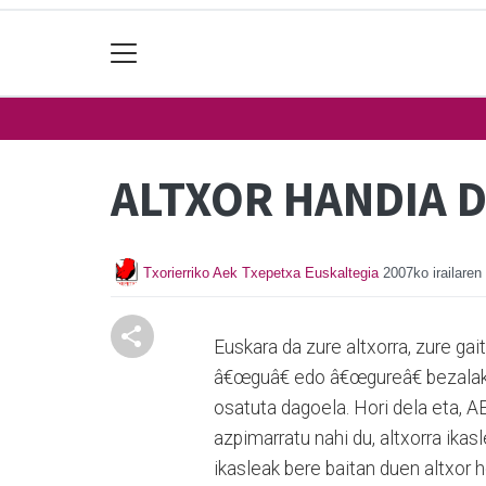
ALTXOR HANDIA 
Txorierriko Aek Txepetxa Euskaltegia
2007ko irailaren
Euskara da zure altxorra, zure ga
â€œguâ€ edo â€œgureâ€ bezalako
osatuta dagoela. Hori dela eta, A
azpimarratu nahi du, altxorra ikas
ikasleak bere baitan duen altxor 