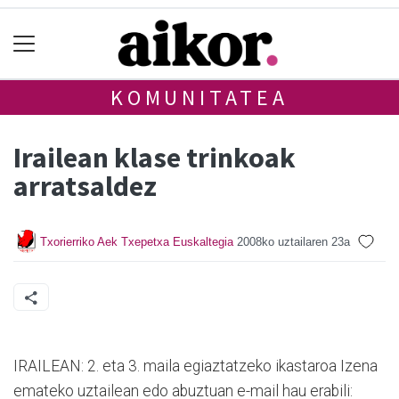
KOMUNITATEA
Irailean klase trinkoak
arratsaldez
Txorierriko Aek Txepetxa Euskaltegia
2008ko uztailaren 23a
IRAILEAN: 2. eta 3. maila egiaztatzeko ikastaroa Izena
emateko uztailean edo abuztuan e-mail hau erabili: