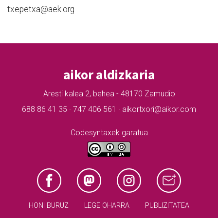
txepetxa@aek.org
aikor aldizkaria
Aresti kalea 2, behea - 48170 Zamudio
688 86 41 35 · 747 406 561 · aikortxori@aikor.com
Codesyntaxek garatua
HONI BURUZ
LEGE OHARRA
PUBLIZITATEA