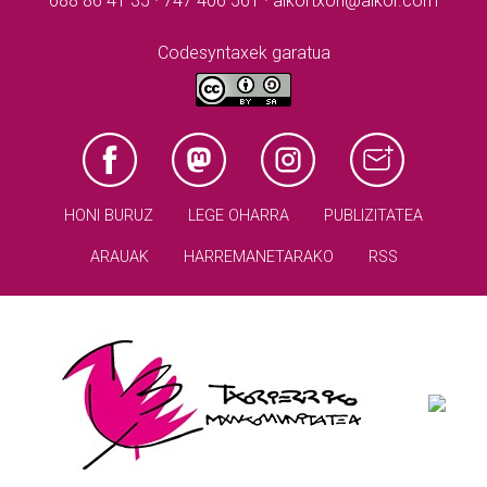
688 86 41 35 · 747 406 561 · aikortxori@aikor.com
Codesyntaxek garatua
HONI BURUZ
LEGE OHARRA
PUBLIZITATEA
ARAUAK
HARREMANETARAKO
RSS