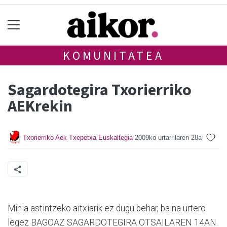
KOMUNITATEA
Sagardotegira Txorierriko
AEKrekin
Txorierriko Aek Txepetxa Euskaltegia
2009ko urtarrilaren 28a
Mihia astintzeko aitxiarik ez dugu behar, baina urtero
legez BAGOAZ SAGARDOTEGIRA OTSAILAREN 14AN.