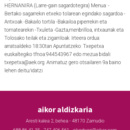
HERNANIRA (Larre-gain sagardotegira) Menua: -
Bertako sagarrekin etxeko tolarean egindako sagardoa -
Antxoak -Bakailo tortila -Bakailoa piperrekin eta
tomatearekin -Txuleta -Gazta,menbrilloa, intxaurrak eta
Tolosako teilak eta zigarriloak. Irteera ordua:
arratsaldeko 18:30tan Apuntatzeko: Txepetxa
euskaltegiko tfnoa:944543967 edo mezua bidali:
txepetxa@aek.org. Animatuz gero otsailaren 9a baino
lehen deitu/idatzi.
aikor aldizkaria
Aresti kalea 2, behea - 48170 Zamudio