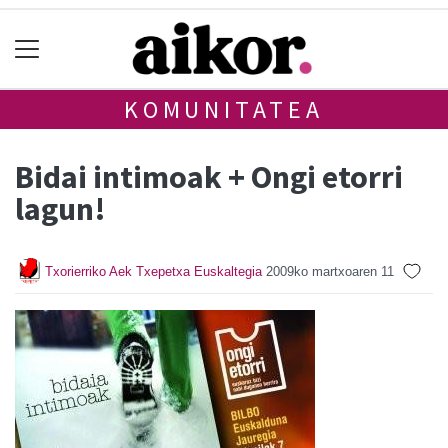
KOMUNITATEA
Bidai intimoak + Ongi etorri
lagun!
Txorierriko Aek Txepetxa Euskaltegia
2009ko martxoaren 11