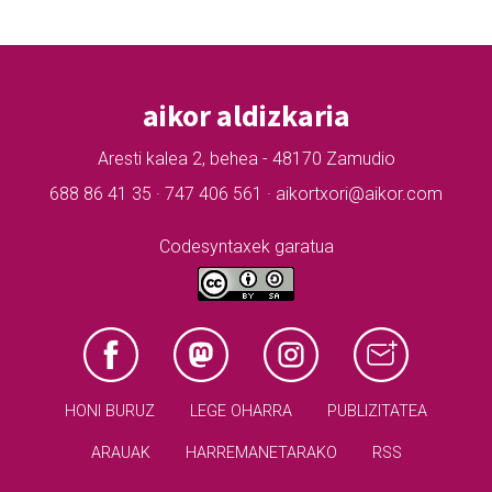
aikor aldizkaria
Aresti kalea 2, behea - 48170 Zamudio
688 86 41 35 · 747 406 561 · aikortxori@aikor.com
Codesyntaxek garatua
HONI BURUZ
LEGE OHARRA
PUBLIZITATEA
ARAUAK
HARREMANETARAKO
RSS