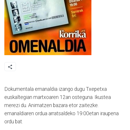
Dokumentala emanaldia izango dugu Txepetxa
euskaltegian martxoaren 12an osteguna. Ikustea
merezi du. Animatzen bazara etor zaitezke.
emanaldiaren ordua arratsaldeko 19:00etan iraupena
ordu bat.