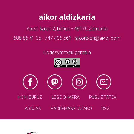
aikor aldizkaria
Aresti kalea 2, behea - 48170 Zamudio
688 86 41 35 · 747 406 561 · aikortxori@aikor.com
Codesyntaxek garatua
HONI BURUZ
LEGE OHARRA
PUBLIZITATEA
ARAUAK
HARREMANETARAKO
RSS