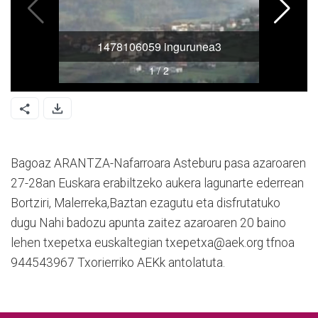
Bagoaz ARANTZA-Nafarroara Asteburu pasa azaroaren
27-28an Euskara erabiltzeko aukera lagunarte ederrean
Bortziri, Malerreka,Baztan ezagutu eta disfrutatuko
dugu Nahi badozu apunta zaitez azaroaren 20 baino
lehen txepetxa euskaltegian txepetxa@aek.org tfnoa
944543967 Txorierriko AEKk antolatuta.