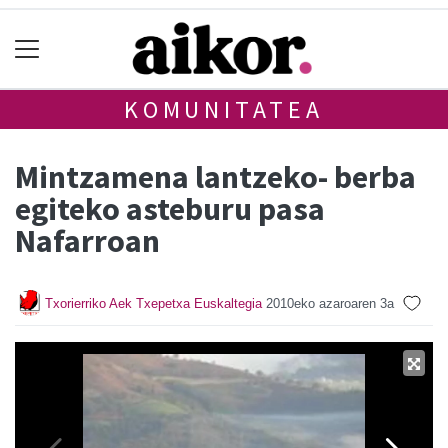
KOMUNITATEA
Mintzamena lantzeko- berba
egiteko asteburu pasa
Nafarroan
Txorierriko Aek Txepetxa Euskaltegia
2010eko azaroaren 3a