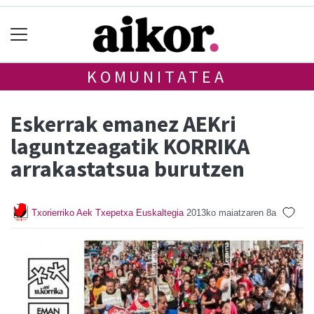
KOMUNITATEA
Eskerrak emanez AEKri
laguntzeagatik KORRIKA
arrakastatsua burutzen
Txorierriko Aek Txepetxa Euskaltegia
2013ko maiatzaren 8a