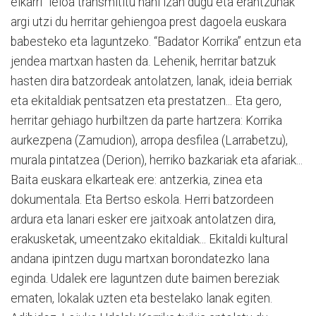
elkarri” leloa transmititu nahi izan dugu eta erantzunak
argi utzi du herritar gehiengoa prest dagoela euskara
babesteko eta laguntzeko. “Badator Korrika” entzun eta
jendea martxan hasten da. Lehenik, herritar batzuk
hasten dira batzordeak antolatzen, lanak, ideia berriak
eta ekitaldiak pentsatzen eta prestatzen... Eta gero,
herritar gehiago hurbiltzen da parte hartzera: Korrika
aurkezpena (Zamudion), arropa desfilea (Larrabetzu),
murala pintatzea (Derion), herriko bazkariak eta afariak...
Baita euskara elkarteak ere: antzerkia, zinea eta
dokumentala. Eta Bertso eskola. Herri batzordeen
ardura eta lanari esker ere jaitxoak antolatzen dira,
erakusketak, umeentzako ekitaldiak... Ekitaldi kultural
andana ipintzen dugu martxan borondatezko lana
eginda. Udalek ere laguntzen dute baimen bereziak
ematen, lokalak uzten eta bestelako lanak egiten.