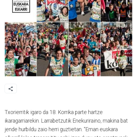
Txorierritik igaro da 18. Korrika parte hartze
ikaragarriarekin. Larrabetzutik Enekuriraino, makina bat
jende hurbildu zaio herri guztietan. “Eman euskara