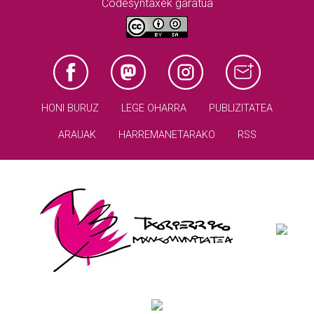
Codesyntaxek garatua
HONI BURUZ
LEGE OHARRA
PUBLIZITATEA
ARAUAK
HARREMANETARAKO
RSS