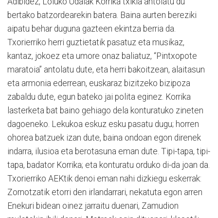
Adibidez, Loiuko Udalak Korrika txikia antolatu du
bertako batzordearekin batera. Baina aurten bereziki
aipatu behar duguna gazteen ekintza berria da.
Txorierriko herri guztietatik pasatuz eta musikaz,
kantaz, jokoez eta umore onaz baliatuz, “Pintxopote
maratoia” antolatu dute, eta herri bakoitzean, alaitasun
eta armonia ederrean, euskaraz bizitzeko bizipoza
zabaldu dute, egun bateko jai polita eginez. Korrika
lasterketa bat baino gehiago dela konturatuko zineten
dagoeneko. Lekukoa eskuz esku pasatu dugu; horren
ohorea batzuek izan dute, baina ondoan egon direnek
indarra, ilusioa eta berotasuna eman dute. Tipi-tapa, tipi-
tapa, badator Korrika; eta konturatu orduko di-da joan da.
Txorierriko AEKtik denoi eman nahi dizkiegu eskerrak:
Zornotzatik etorri den irlandarrari, nekatuta egon arren
Enekuri bidean oinez jarraitu duenari, Zamudion