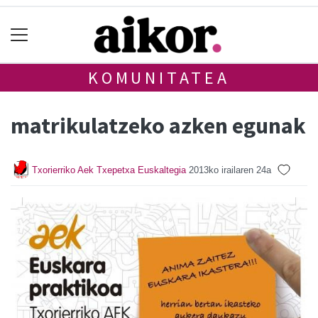
KOMUNITATEA
matrikulatzeko azken egunak
Txorierriko Aek Txepetxa Euskaltegia
2013ko irailaren 24a