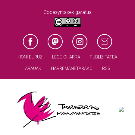
Codesyntaxek garatua
HONI BURUZ
LEGE OHARRA
PUBLIZITATEA
ARAUAK
HARREMANETARAKO
RSS