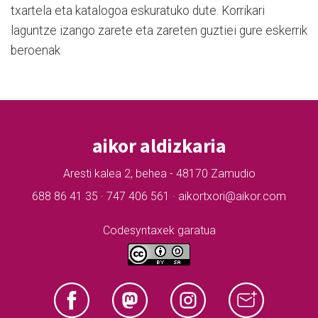
txartela eta katalogoa eskuratuko dute. Korrikari
laguntze izango zarete eta zareten guztiei gure eskerrik
beroenak
aikor aldizkaria
Aresti kalea 2, behea - 48170 Zamudio
688 86 41 35 · 747 406 561 · aikortxori@aikor.com
Codesyntaxek garatua