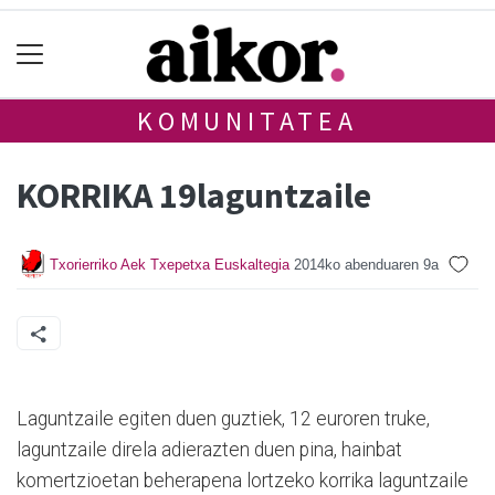
KOMUNITATEA
KORRIKA 19laguntzaile
Txorierriko Aek Txepetxa Euskaltegia
2014ko abenduaren 9a
Laguntzaile egiten duen guztiek, 12 euroren truke,
laguntzaile direla adierazten duen pina, hainbat
komertzioetan beherapena lortzeko korrika laguntzaile