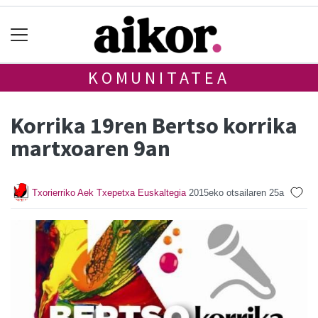
KOMUNITATEA
Korrika 19ren Bertso korrika
martxoaren 9an
Txorierriko Aek Txepetxa Euskaltegia
2015eko otsailaren 25a