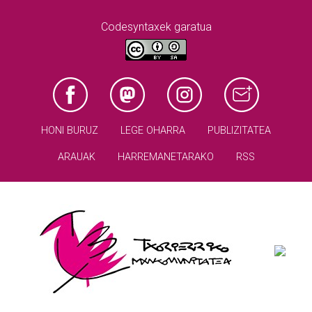
Codesyntaxek garatua
HONI BURUZ
LEGE OHARRA
PUBLIZITATEA
ARAUAK
HARREMANETARAKO
RSS