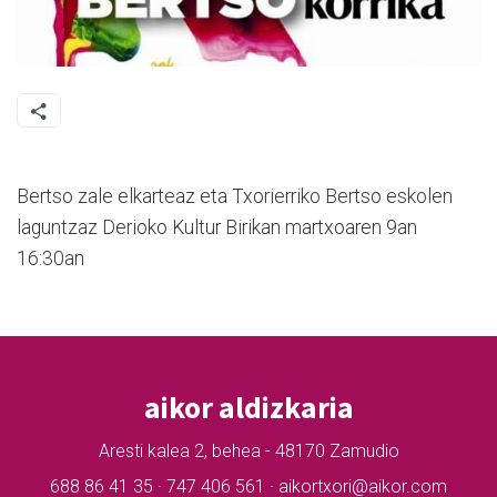
Bertso zale elkarteaz eta Txorierriko Bertso eskolen
laguntzaz Derioko Kultur Birikan martxoaren 9an
16:30an
aikor aldizkaria
Aresti kalea 2, behea - 48170 Zamudio
688 86 41 35 · 747 406 561 · aikortxori@aikor.com