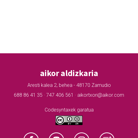
aikor aldizkaria
Aresti kalea 2, behea - 48170 Zamudio
688 86 41 35 · 747 406 561 · aikortxori@aikor.com
Codesyntaxek garatua