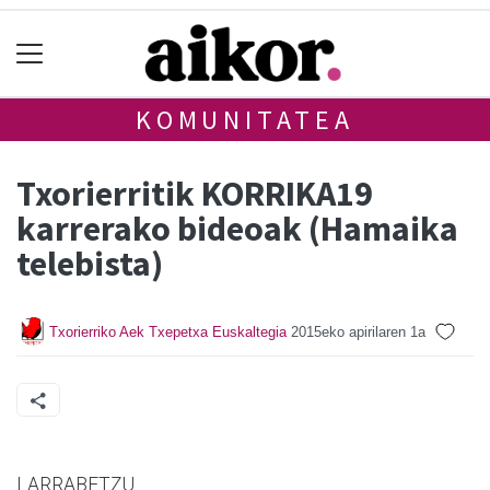
KOMUNITATEA
Txorierritik KORRIKA19
karrerako bideoak (Hamaika
telebista)
Txorierriko Aek Txepetxa Euskaltegia
2015eko apirilaren 1a
LARRABETZU