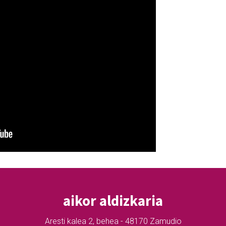
aikor aldizkaria
Aresti kalea 2, behea - 48170 Zamudio