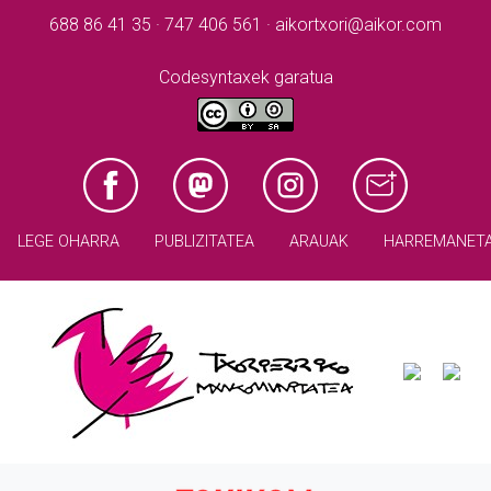
688 86 41 35 · 747 406 561 · aikortxori@aikor.com
Codesyntaxek garatua
LEGE OHARRA
PUBLIZITATEA
ARAUAK
HARREMANET