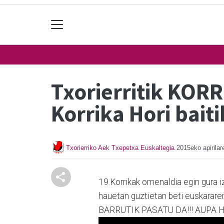
Txorierritik KORR
Korrika Hori baiti
Txorierriko Aek Txepetxa Euskaltegia
2015eko apirilar
19.Korrikak omenaldia egin gura iz
hauetan guztietan beti euskarare
BARRUTIK PASATU DA!!! AUPA HO