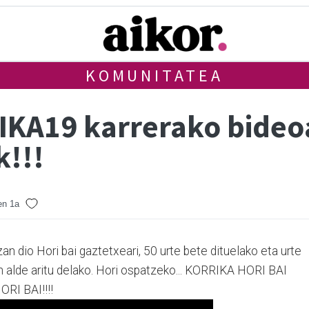
KOMUNITATEA
IKA19 karrerako bideoa
k!!!
en 1a
an dio Hori bai gaztetxeari, 50 urte bete dituelako eta urte
n alde aritu delako. Hori ospatzeko... KORRIKA HORI BAI
RI BAI!!!!