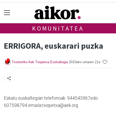
KOMUNITATEA
ERRIGORA, euskarari puzka
Txorierriko Aek Txepetxa Euskaltegia
2015eko urriaren 21a
Eskatu euskaltegian telefonoak: 944543967edo
607598794 emaila:txepetxa@aek.org