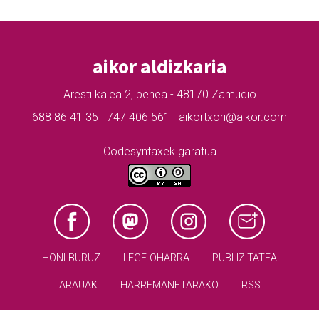
aikor aldizkaria
Aresti kalea 2, behea - 48170 Zamudio
688 86 41 35 · 747 406 561 · aikortxori@aikor.com
Codesyntaxek garatua
HONI BURUZ
LEGE OHARRA
PUBLIZITATEA
ARAUAK
HARREMANETARAKO
RSS