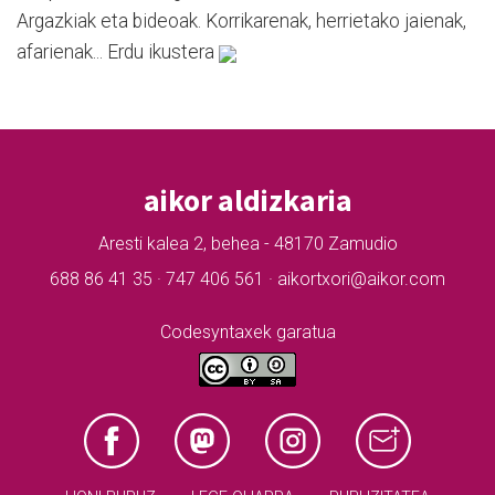
Argazkiak eta bideoak. Korrikarenak, herrietako jaienak,
afarienak... Erdu ikustera
aikor aldizkaria
Aresti kalea 2, behea - 48170 Zamudio
688 86 41 35 · 747 406 561 · aikortxori@aikor.com
Codesyntaxek garatua