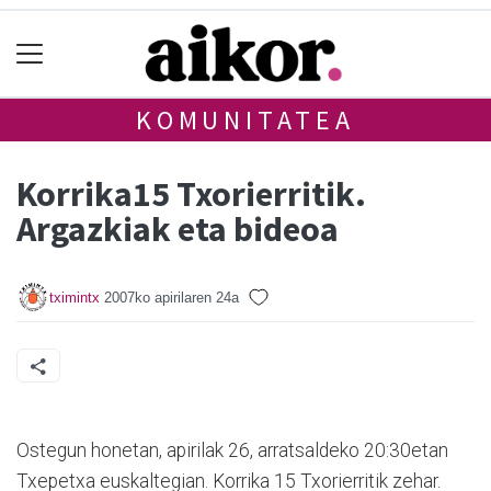
KOMUNITATEA
Korrika15 Txorierritik.
Argazkiak eta bideoa
tximintx
2007ko apirilaren 24a
Ostegun honetan, apirilak 26, arratsaldeko 20:30etan
Txepetxa euskaltegian. Korrika 15 Txorierritik zehar.