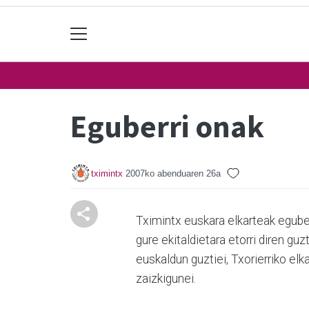
Eguberri onak
tximintx
2007ko abenduaren 26a
Tximintx euskara elkarteak eguberr
gure ekitaldietara etorri diren guz
euskaldun guztiei, Txorierriko elk
zaizkigunei.