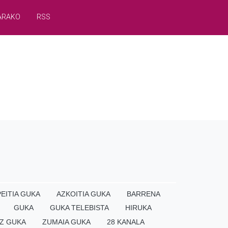
ARAKO
RSS
EITIA GUKA
AZKOITIA GUKA
BARRENA
GUKA
GUKA TELEBISTA
HIRUKA
Z GUKA
ZUMAIA GUKA
28 KANALA