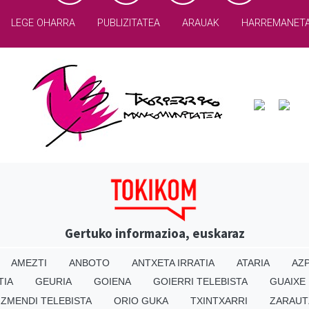
LEGE OHARRA
PUBLIZITATEA
ARAUAK
HARREMANET
Gertuko informazioa, euskaraz
AMEZTI
ANBOTO
ANTXETA IRRATIA
ATARIA
AZP
TIA
GEURIA
GOIENA
GOIERRI TELEBISTA
GUAIXE
IZMENDI TELEBISTA
ORIO GUKA
TXINTXARRI
ZARAUT