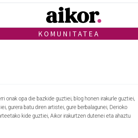
KOMUNITATEA
i onak opa die bazkide guztiei, blog honen irakurle guztiei,
tiei, gurera batu diren artistei, gure berbalagunei, Derioko
arteetako kide guztiei, Aikor irakurtzen dutenei eta ahaztu