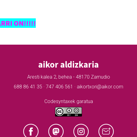
RI ON!!!!!
aikor aldizkaria
Aresti kalea 2, behea - 48170 Zamudio
688 86 41 35 · 747 406 561 · aikortxori@aikor.com
Codesyntaxek garatua