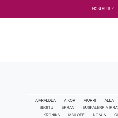
HONI BURUZ
AIARALDEA
AIKOR
AIURRI
ALEA
BEGITU
ERRAN
EUSKALERRIA IRRA
KRONIKA
MAILOPE
NOAUA
O