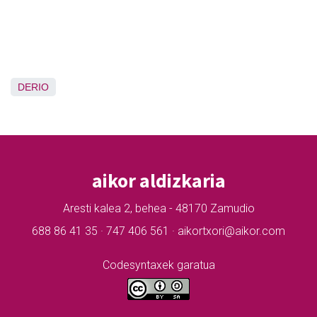
DERIO
aikor aldizkaria
Aresti kalea 2, behea - 48170 Zamudio
688 86 41 35 · 747 406 561 · aikortxori@aikor.com
Codesyntaxek garatua