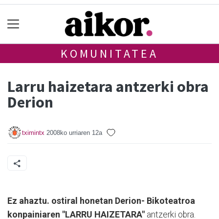
KOMUNITATEA
Larru haizetara antzerki obra
Derion
tximintx
2008ko urriaren 12a
Ez ahaztu. ostiral honetan Derion- Bikoteatroa
konpainiaren "LARRU HAIZETARA"
antzerki obra.