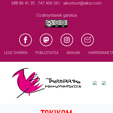
688 86 41 35 · 747 406 561 · aikortxori@aikor.com
Codesyntaxek garatua
LEGE OHARRA
PUBLIZITATEA
ARAUAK
HARREMANET