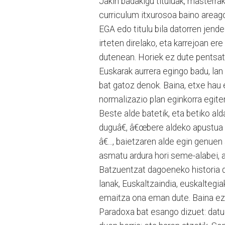
Jakin badakigu tituluak, masterrak
curriculum itxurosoa baino areag
EGA edo titulu bila datorren jend
irteten direlako, eta karrejoan e
dutenean. Horiek ez dute pentsat
Euskarak aurrera egingo badu, lan
bat gatoz denok. Baina, etxe hau 
normalizazio plan eginkorra egite
Beste alde batetik, eta betiko al
duguâ€, â€œbere aldeko apustua
â€..., baietzaren alde egin genuen
asmatu ardura hori seme-alabei, a
Batzuentzat dagoeneko historia d
lanak, Euskaltzaindia, euskaltegia
emaitza ona eman dute. Baina ez 
Paradoxa bat esango dizuet: datu