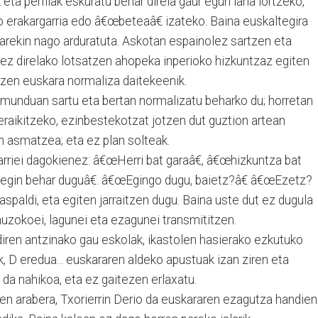
 eta perfilak eskuratu behar direla gaur egun lana lortzeko,
o erakargarria edo â€œbeteaâ€ izateko. Baina euskaltegira
earekin nago arduratuta. Askotan espainolez sartzen eta
re ez direlako lotsatzen ahopeka inperioko hizkuntzaz egiten
zen euskara normaliza daitekeenik.
 munduan sartu eta bertan normalizatu beharko du; horretan
eraikitzeko, ezinbestekotzat jotzen dut guztion artean
n asmatzea; eta ez plan solteak.
darriei dagokienez: â€œHerri bat garaâ€, â€œhizkuntza bat
 egin behar duguâ€. â€œEgingo dugu, baietz?â€ â€œEzetz?
 aspaldi, eta egiten jarraitzen dugu. Baina uste dut ez dugula
uzokoei, lagunei eta ezagunei transmititzen.
iren antzinako gau eskolak, ikastolen hasierako ezkutuko
k, D eredua... euskararen aldeko apustuak izan ziren eta
da nahikoa, eta ez gaitezen erlaxatu.
en arabera, Txorierrin Derio da euskararen ezagutza handie