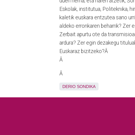
duen herria; eta haren atzetik, So
Eskolak, institutua, Politeknika, 
kaletik euskara entzutea sano urri
aldeko erronkaren beharrik? Zer 
Zerbait apurtu ote da transmisio
ardura? Zer egin dezakegu titulu
Euskaraz bizitzeko?Â
Â
Â
DERIO
SONDIKA