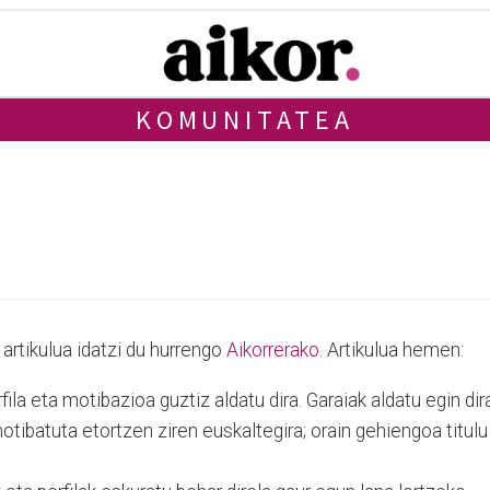
KOMUNITATEA
artikulua idatzi du hurrengo
Aikorrerako
. Artikulua hemen:
ila eta motibazioa guztiz aldatu dira. Garaiak aldatu egin dira
tibatuta etortzen ziren euskaltegira; orain gehiengoa titulu