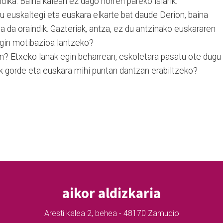
ndika. Baina kalean ez dago horren pareko islarik.
hiru euskaltegi eta euskara elkarte bat daude Derion, baina
a da oraindik. Gazteriak, antza, ez du antzinako euskararen
egin motibazioa lantzeko?
an? Etxeko lanak egin beharrean, eskoletara pasatu ote dugu
ak gorde eta euskara mihi puntan dantzan erabiltzeko?
aikor aldizkaria
Aresti kalea 2, behea - 48170 Zamudio