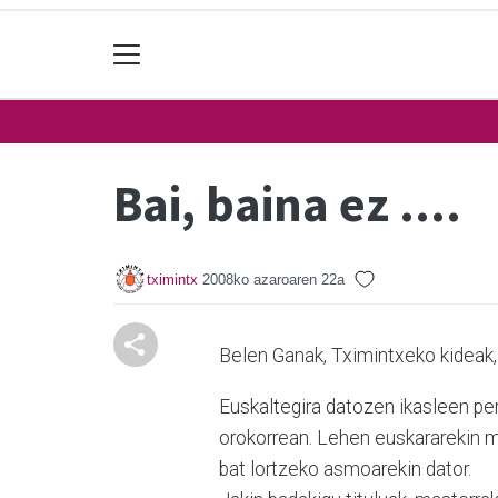
Bai, baina ez ....
tximintx
2008ko azaroaren 22a
Belen Ganak, Tximintxeko kideak, 
Euskaltegira datozen ikasleen perf
orokorrean. Lehen euskararekin mo
bat lortzeko asmoarekin dator.