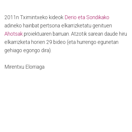
2011n Tximintxeko kideok
Derio eta Sondikako
adineko hainbat pertsona elkarrizketatu genituen
Ahotsak
proiektuaren barruan. Atzotik sarean daude hiru
elkarrizketa horien 29 bideo (eta hurrengo egunetan
gehiago egongo dira).
Mirentxu Elorriaga