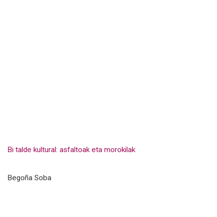
Bi talde kultural: asfaltoak eta morokilak
Begoña Soba