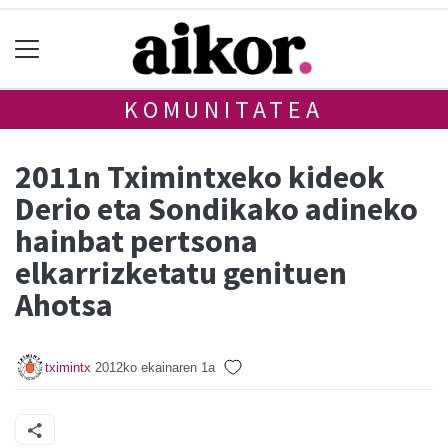
KOMUNITATEA
2011n Tximintxeko kideok
Derio eta Sondikako adineko
hainbat pertsona
elkarrizketatu genituen
Ahotsa
tximintx
2012ko ekainaren 1a