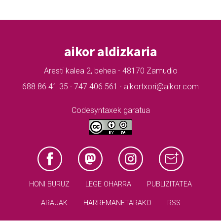
aikor aldizkaria
Aresti kalea 2, behea - 48170 Zamudio
688 86 41 35 · 747 406 561 · aikortxori@aikor.com
Codesyntaxek garatua
HONI BURUZ
LEGE OHARRA
PUBLIZITATEA
ARAUAK
HARREMANETARAKO
RSS