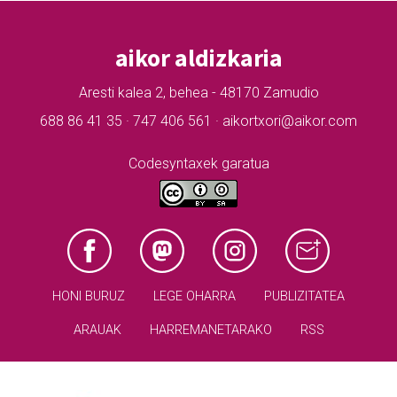
aikor aldizkaria
Aresti kalea 2, behea - 48170 Zamudio
688 86 41 35 · 747 406 561 · aikortxori@aikor.com
Codesyntaxek garatua
HONI BURUZ
LEGE OHARRA
PUBLIZITATEA
ARAUAK
HARREMANETARAKO
RSS