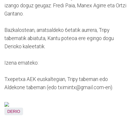
izango doguz geugaz: Fredi Paia, Manex Agirre eta Ortzi
Garitano.
Bazkalostean, arratsaldeko 6etatik aurrera, Tripy
tabernatik abiatuta, Kantu poteoa ere egingo dogu
Derioko kaleetatik.
Izena emateko:
Txepetxa AEK euskaltegian, Tripy tabernan edo
Aldekone tabernan (edo tximintx@gmail.com-en).
DERIO