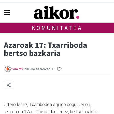
KOMUNITATEA
Azaroak 17: Txarriboda
bertso bazkaria
tximintx
2012ko azaroaren 11
Urtero legez, Txarribodea egingo dogu Derion,
azaroaren 17an. Ohikoa dan legez, bertsolariak be