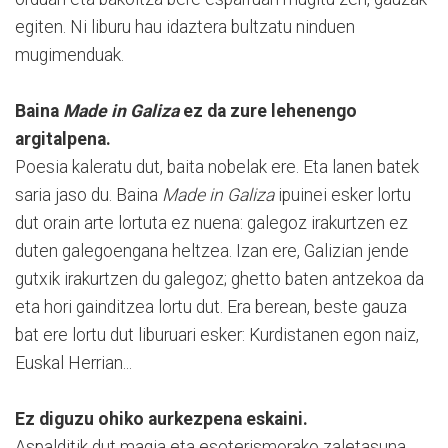
egiten. Ni liburu hau idaztera bultzatu ninduen
mugimenduak.
Baina
Made in Galiza
ez da zure lehenengo
argitalpena.
Poesia kaleratu dut, baita nobelak ere. Eta lanen batek
saria jaso du. Baina
Made in Galiza
ipuinei esker lortu
dut orain arte lortuta ez nuena: galegoz irakurtzen ez
duten galegoengana heltzea. Izan ere, Galizian jende
gutxik irakurtzen du galegoz; ghetto baten antzekoa da
eta hori gainditzea lortu dut. Era berean, beste gauza
bat ere lortu dut liburuari esker: Kurdistanen egon naiz,
Euskal Herrian...
Ez diguzu ohiko aurkezpena eskaini.
Aspalditik dut magia eta esoterismorako zaletasuna.