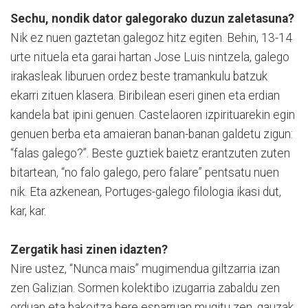
Sechu, nondik dator galegorako duzun zaletasuna?
Nik ez nuen gaztetan galegoz hitz egiten. Behin, 13-14
urte nituela eta garai hartan Jose Luis nintzela, galego
irakasleak liburuen ordez beste tramankulu batzuk
ekarri zituen klasera. Biribilean eseri ginen eta erdian
kandela bat ipini genuen. Castelaoren izpirituarekin egin
genuen berba eta amaieran banan-banan galdetu zigun:
“falas galego?”. Beste guztiek baietz erantzuten zuten
bitartean, “no falo galego, pero falare” pentsatu nuen
nik. Eta azkenean, Portuges-galego filologia ikasi dut,
kar, kar.
Zergatik hasi zinen idazten?
Nire ustez, “Nunca mais” mugimendua giltzarria izan
zen Galizian. Sormen kolektibo izugarria zabaldu zen
orduan eta bakoitza bere esparruan mugitu zen, gauzak