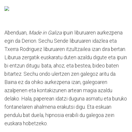
Abenduan,
Made in Galiza
ipuin liburuaren aurkezpena
egin da Derion. Sechu Sende liburuaren idazlea eta
Txerra Rodriguez liburuaren itzultzailea izan dira bertan.
Liburua zergatik euskaratu duten azaldu digute eta ipuin
bi entzun ditugu: bata, ahoz; eta bestea, bideo baten
bitartez. Sechu ondo ulertzen zen galegoz aritu da.
Baina ez da ohiko aurkezpena izan, galegoaren
azalpenen eta kontakizunen artean magia azaldu
delako. Hala, paperean idatzi duguna asmatu eta buruko
fontanelaren ahalmena erakutsi digu. Eta eskuan
pendulu bat duela, hipnosia erabili du galegoa zein
euskara hobetzeko.