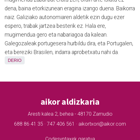
dena, baina etorkizunean eragina izango duena. Baikorra
naiz. Galiziako autonomiaren aldetik ezin dugu ezer
espero, trabak jartzea besterik ez. Hala ere,
mugimendua gero eta nabariagoa da kalean.
Galegozaleak portugesera hurbildu dira, eta Portugalen,
eta bereziki Brasilen, indarra aprobetxatu nahi da.
DERIO
aikor aldizkaria
Aresti kalea 2, behea - 48170 Zamudio
688 86 41 35 · 747 406 561 · aikortxori@aikor.com
Codesyntaxek garatua