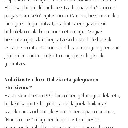
Eta esan behar dut ardi-hezitzailea naizela “Circo de
pulgas Carruselo” egitasmoan. Gainera, hizkuntzarekin
lan egiten dugunontzat, eta batez ere gazteekin,
helduleku onak dira umorea eta magia. Magiak
hizkuntza gatazkari begiratzeko beste bide batzuk
eskaintzen ditu eta horiei helduta errazago egiten zait
jendearen aurreiritziak eta muga psikologikoak
gainditzea.
Nola ikusten duzu Galizia eta galegoaren
etorkizuna?
Hauteskundeetan PP-k lortu duen gehiengoa dela-eta,
badakit kanpotik begiratuta ez dagoela baikorrak
izateko arrazoi handirik. Baina lehen aipatu dudanez,
“Nunca mais” mugimenduaren ostean beste
mugimendu zabal bat eratu zen, orain arte islatu ez