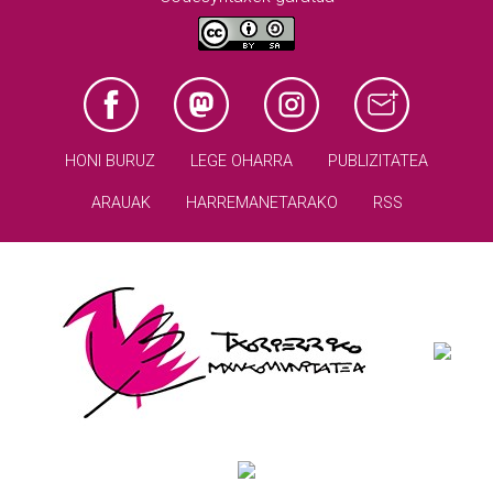
HONI BURUZ
LEGE OHARRA
PUBLIZITATEA
ARAUAK
HARREMANETARAKO
RSS