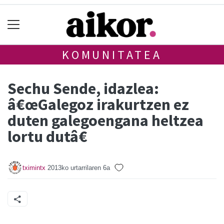
KOMUNITATEA
Sechu Sende, idazlea:
â€œGalegoz irakurtzen ez
duten galegoengana heltzea
lortu dutâ€
tximintx
2013ko urtarrilaren 6a