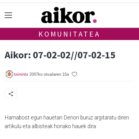
KOMUNITATEA
Aikor: 07-02-02//07-02-15
tximintx
2007ko otsailaren 15a
Hamabost egun hauetan Deriori buruz argitaratu diren
artikulu eta albisteak honako hauek dira: