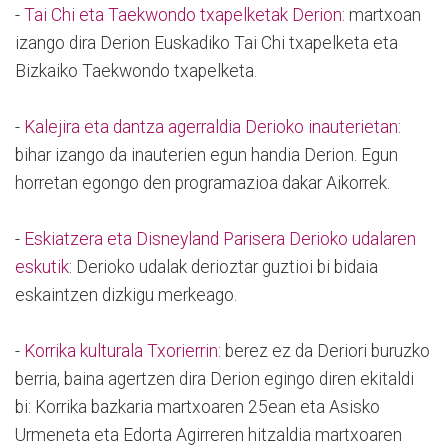
-
Tai Chi eta Taekwondo txapelketak Derion
: martxoan
izango dira Derion Euskadiko Tai Chi txapelketa eta
Bizkaiko Taekwondo txapelketa.
-
Kalejira eta dantza agerraldia Derioko inauterietan
:
bihar izango da inauterien egun handia Derion. Egun
horretan egongo den programazioa dakar Aikorrek.
-
Eskiatzera eta Disneyland Parisera Derioko udalaren
eskutik
: Derioko udalak derioztar guztioi bi bidaia
eskaintzen dizkigu merkeago.
-
Korrika kulturala Txorierrin
: berez ez da Deriori buruzko
berria, baina agertzen dira Derion egingo diren ekitaldi
bi: Korrika bazkaria martxoaren 25ean eta Asisko
Urmeneta eta Edorta Agirreren hitzaldia martxoaren