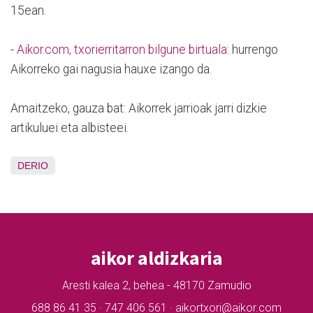
15ean.
-
Aikor.com, txorierritarron bilgune birtuala
: hurrengo
Aikorreko gai nagusia hauxe izango da.
Amaitzeko, gauza bat: Aikorrek jarrioak jarri dizkie
artikuluei eta albisteei.
DERIO
aikor aldizkaria
Aresti kalea 2, behea - 48170 Zamudio
688 86 41 35 · 747 406 561 · aikortxori@aikor.com