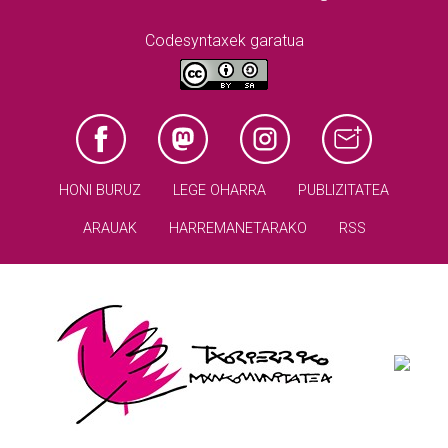
Codesyntaxek garatua
HONI BURUZ
LEGE OHARRA
PUBLIZITATEA
ARAUAK
HARREMANETARAKO
RSS