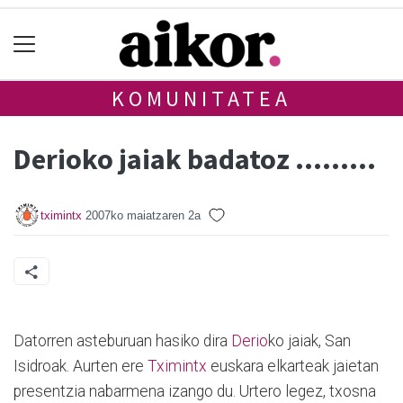
KOMUNITATEA
Derioko jaiak badatoz .........
tximintx
2007ko maiatzaren 2a
Datorren asteburuan hasiko dira
Derio
ko jaiak, San
Isidroak. Aurten ere
Tximintx
euskara elkarteak jaietan
presentzia nabarmena izango du. Urtero legez, txosna