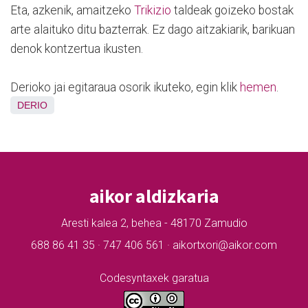
Eta, azkenik, amaitzeko
Trikizio
taldeak goizeko bostak
arte alaituko ditu bazterrak. Ez dago aitzakiarik, barikuan
denok kontzertua ikusten.
Derioko jai egitaraua osorik ikuteko, egin klik
hemen
.
DERIO
aikor aldizkaria
Aresti kalea 2, behea - 48170 Zamudio
688 86 41 35 · 747 406 561 · aikortxori@aikor.com
Codesyntaxek garatua