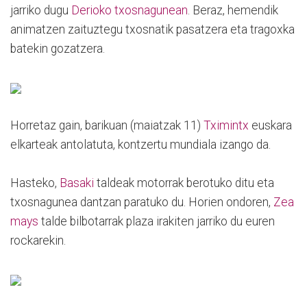
jarriko dugu
Derioko txosnagunean
. Beraz, hemendik
animatzen zaituztegu txosnatik pasatzera eta tragoxka
batekin gozatzera.
Horretaz gain, barikuan (maiatzak 11)
Tximintx
euskara
elkarteak antolatuta, kontzertu mundiala izango da.
Hasteko,
Basaki
taldeak motorrak berotuko ditu eta
txosnagunea dantzan paratuko du. Horien ondoren,
Zea
mays
talde bilbotarrak plaza irakiten jarriko du euren
rockarekin.