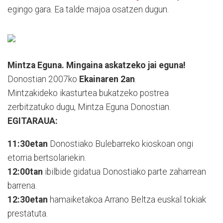
egingo gara. Ea talde majoa osatzen dugun.
Mintza Eguna. Mingaina askatzeko jai eguna!
Donostian 2007ko
Ekainaren 2an
.
Mintzakideko ikasturtea bukatzeko postrea
zerbitzatuko dugu, Mintza Eguna Donostian.
EGITARAUA:
11:30etan
Donostiako Bulebarreko kioskoan ongi
etorria bertsolariekin.
12:00tan
ibilbide gidatua Donostiako parte zaharrean
barrena.
12:30etan
hamaiketakoa Arrano Beltza euskal tokiak
prestatuta.