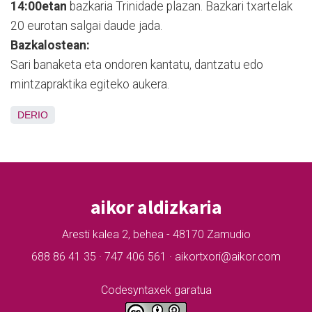
14:00etan
bazkaria Trinidade plazan. Bazkari txartelak
20 eurotan salgai daude jada.
Bazkalostean:
Sari banaketa eta ondoren kantatu, dantzatu edo
mintzapraktika egiteko aukera.
DERIO
aikor aldizkaria
Aresti kalea 2, behea - 48170 Zamudio
688 86 41 35 · 747 406 561 · aikortxori@aikor.com
Codesyntaxek garatua