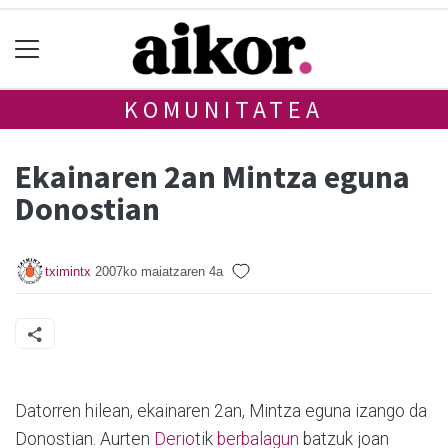
KOMUNITATEA
Ekainaren 2an Mintza eguna
Donostian
tximintx
2007ko maiatzaren 4a
Datorren hilean, ekainaren 2an, Mintza eguna izango da
Donostian. Aurten
Derio
tik
berbalagun
batzuk joan