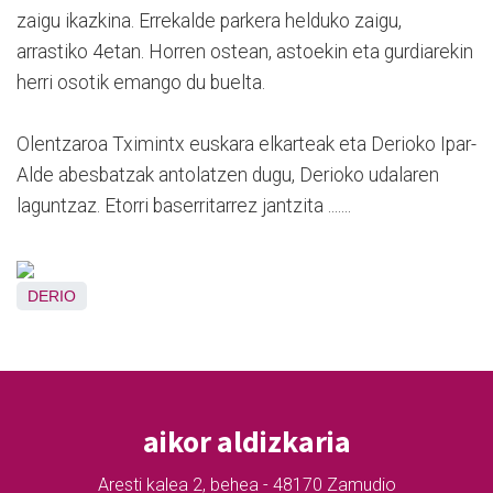
zaigu ikazkina. Errekalde parkera helduko zaigu,
arrastiko 4etan. Horren ostean, astoekin eta gurdiarekin
herri osotik emango du buelta.
Olentzaroa Tximintx euskara elkarteak eta Derioko Ipar-
Alde abesbatzak antolatzen dugu, Derioko udalaren
laguntzaz. Etorri baserritarrez jantzita .......
DERIO
aikor aldizkaria
Aresti kalea 2, behea - 48170 Zamudio