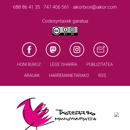
688 86 41 35 · 747 406 561 · aikortxori@aikor.com
Codesyntaxek garatua
HONI BURUZ
LEGE OHARRA
PUBLIZITATEA
ARAUAK
HARREMANETARAKO
RSS