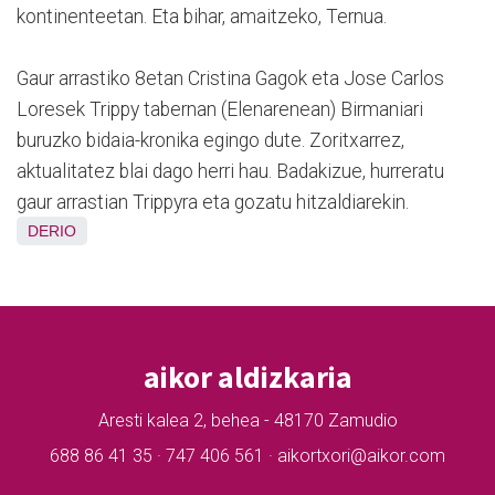
kontinenteetan. Eta bihar, amaitzeko, Ternua.
Gaur arrastiko 8etan Cristina Gagok eta Jose Carlos
Loresek Trippy tabernan (Elenarenean) Birmaniari
buruzko bidaia-kronika egingo dute. Zoritxarrez,
aktualitatez blai dago herri hau. Badakizue, hurreratu
gaur arrastian Trippyra eta gozatu hitzaldiarekin.
DERIO
aikor aldizkaria
Aresti kalea 2, behea - 48170 Zamudio
688 86 41 35 · 747 406 561 · aikortxori@aikor.com