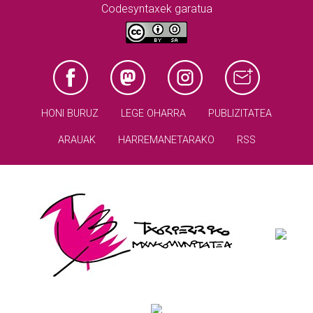
Codesyntaxek garatua
HONI BURUZ
LEGE OHARRA
PUBLIZITATEA
ARAUAK
HARREMANETARAKO
RSS