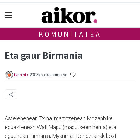
KOMUNITATEA
Eta gaur Birmania
tximintx
2008ko ekainaren 5a
Astelehenean Txina, martitzenean Mozanbike,
eguaztenean Wall Mapu (maputxeen herria) eta
eguenean Birmania, Myanmar. Derioztarrak bost