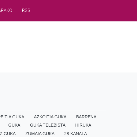
ARAKO
RSS
EITIA GUKA
AZKOITIA GUKA
BARRENA
GUKA
GUKA TELEBISTA
HIRUKA
Z GUKA
ZUMAIA GUKA
28 KANALA