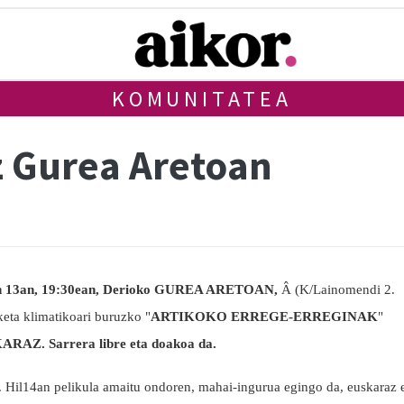
KOMUNITATEA
z Gurea Aretoan
n 13an, 19:30ean, Derioko GUREA ARETOAN,
Â (K/Lainomendi 2.
eta klimatikoari buruzko "
ARTIKOKO ERREGE-ERREGINAK
"
RAZ. Sarrera libre eta doakoa da.
. Hil14an pelikula amaitu ondoren, mahai-ingurua egingo da, euskaraz 