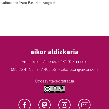
n aditua den Izaro Basurko izango da.
aikor aldizkaria
Aresti kalea 2, behea - 48170 Zamudio
688 86 41 35 · 747 406 561 · aikortxori@aikor.com
Codesyntaxek garatua