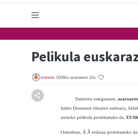
Pelikula euskara
tximintx
2008ko azaroaren 10a
Datorren ostegunean,
azaroare
Isidro Deunaren elizaren ondoan), Aldak
izeneko pelikula proiektatuko da.
EUSKA
Ostiralean, Â Â erdaraz proiektatuko da