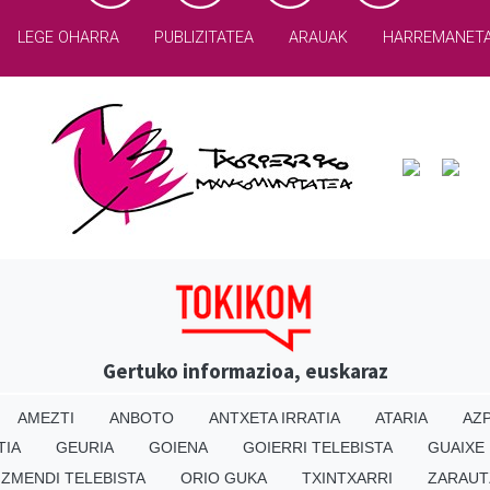
LEGE OHARRA
PUBLIZITATEA
ARAUAK
HARREMANET
Gertuko informazioa, euskaraz
AMEZTI
ANBOTO
ANTXETA IRRATIA
ATARIA
AZP
TIA
GEURIA
GOIENA
GOIERRI TELEBISTA
GUAIXE
IZMENDI TELEBISTA
ORIO GUKA
TXINTXARRI
ZARAUT