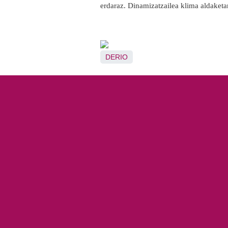
erdaraz. Dinamizatzailea klima aldaketa
DERIO