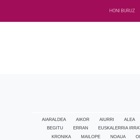
HONI BURUZ
AIARALDEA
AIKOR
AIURRI
ALEA
BEGITU
ERRAN
EUSKALERRIA IRRA
KRONIKA
MAILOPE
NOAUA
O