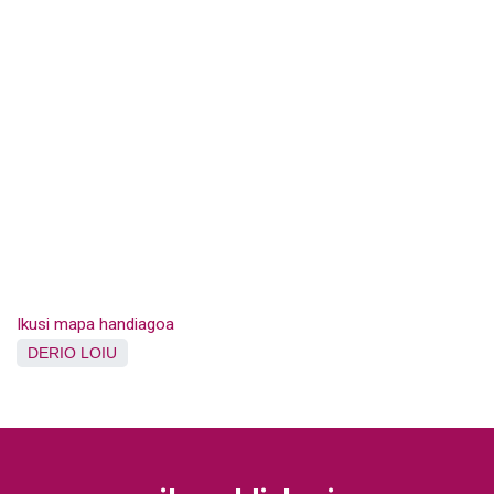
Ikusi mapa handiagoa
DERIO
LOIU