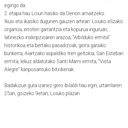
egingo da.
2. etapa hau Loiun hasiko da Derion amaitzeko.
Ikusi eta ikasiko dugunen gauzen artean. Loiuko elizako
organoa, erroten garrantzia eta kopurua inguruan,
latinezko inskripzioaren arazoa, "Arbilduko ermita"
historikoa eta bertako pasadizoak, gerra garaiko
bunkerra, Aiartzako aspaldiko tren geltokia, San Esteban
ermita, lekuz aldatutako Santi Mami ermita, "Vista
Alegre" kanposantuko bitxikeriak...
Badakizue gura izanez gero ibilaldi hau egin, urtarrilaren
25an, goizeko 9etan, Loiuko plazan.