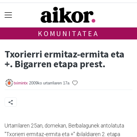
KOMUNITATEA
Txorierri ermitaz-ermita eta
+. Bigarren etapa prest.
tximintx
2009ko urtarrilaren 17a
Urtarrilaren 25an, domekan, Berbalagunek antolatuta
"Txorierri ermitaz-ermita eta +" ibilaldiaren 2. etapa