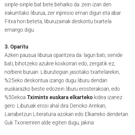
sinple-sinple bat bete beharko da: zein izan den
irakurritako liburua, zer inpresio eman digun eta abar.
Fitxa hori beteta, liburuzainak deskontu txartela
emango digu.
3. Oparitu
Azken pausua liburua oparitzea da: lagun bati, senide
bati, bihotzeko azukre koxkorrari edo, zergatik ez,
norbere buruari. Liburutegian jasotako txartelarekin,
%25eko deskontua izango dugu liburu dendan
euskarazko beste edozein liburu erosterakoan, edo
%50ekoa
Tximintx euskara elkarteko
kidea izanez
gero. Liburuak erosi ahal dira Derioko Arinkan,
Larrabetzun Literaturia azokan edo Elkarreko dendetan.
Guk Txorierriren alde egiten dugu, jakina.