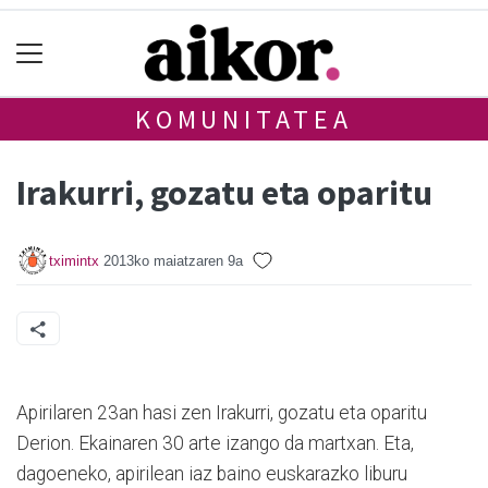
KOMUNITATEA
Irakurri, gozatu eta oparitu
tximintx
2013ko maiatzaren 9a
Apirilaren 23an hasi zen Irakurri, gozatu eta oparitu
Derion. Ekainaren 30 arte izango da martxan. Eta,
dagoeneko, apirilean iaz baino euskarazko liburu