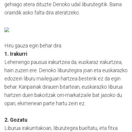
gehiago atera dituzte Derioko udal liburutegitik. Baina
oraindik asko falta dira ateratzeko.
Hiru gauza egin behar dira:
1. Irakurri
Lehenengo pausua irakurtzea da; euskaraz irakurtzea,
hain zuzen ere. Derioko liburutegira joan eta euskarazko
edozein liburu maileguan hartzea besterik ez da egin
behar. Kanpainak dirauen bitartean, euskarazko liburua
hartzen duen bakoitzak orri-markatzaile bat jasoko du
opari, ekimenean parte hartu zein ez.
2. Gozatu
Liburua irakurritakoan, liburutegira bueltatu, eta fitxa