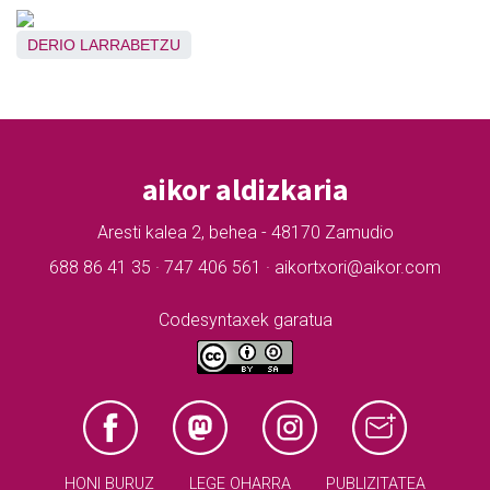
DERIO
LARRABETZU
aikor aldizkaria
Aresti kalea 2, behea - 48170 Zamudio
688 86 41 35 · 747 406 561 · aikortxori@aikor.com
Codesyntaxek garatua
HONI BURUZ
LEGE OHARRA
PUBLIZITATEA