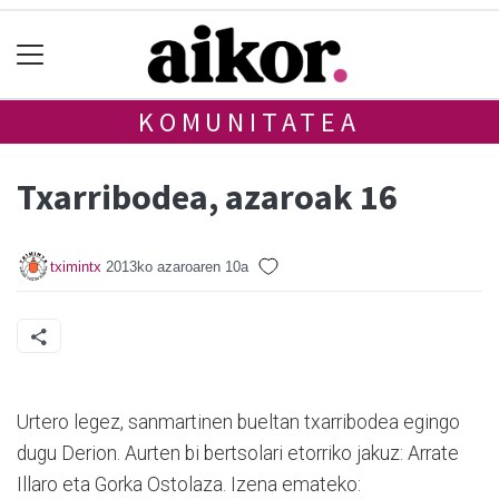
KOMUNITATEA
Txarribodea, azaroak 16
tximintx
2013ko azaroaren 10a
Urtero legez, sanmartinen bueltan txarribodea egingo
dugu Derion. Aurten bi bertsolari etorriko jakuz: Arrate
Illaro eta Gorka Ostolaza. Izena emateko: