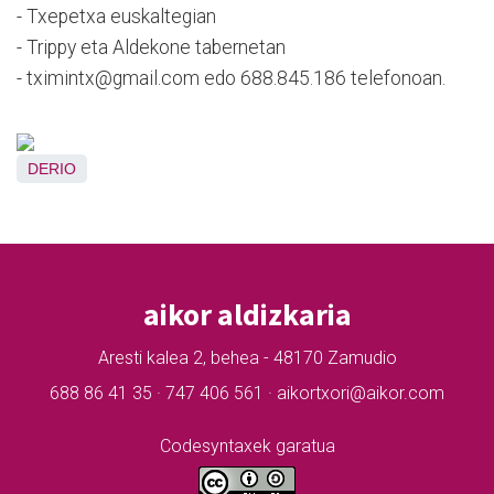
- Txepetxa euskaltegian
- Trippy eta Aldekone tabernetan
- tximintx@gmail.com edo 688.845.186 telefonoan.
DERIO
aikor aldizkaria
Aresti kalea 2, behea - 48170 Zamudio
688 86 41 35 · 747 406 561 · aikortxori@aikor.com
Codesyntaxek garatua