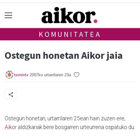
KOMUNITATEA
Ostegun honetan Aikor jaia
tximintx
2007ko urtarrilaren 23a
Ostegun honetan, urtarrilaren 25ean hain zuzen ere,
Aikor
aldizkariak bere bosgarren urteurrena ospatuko du.