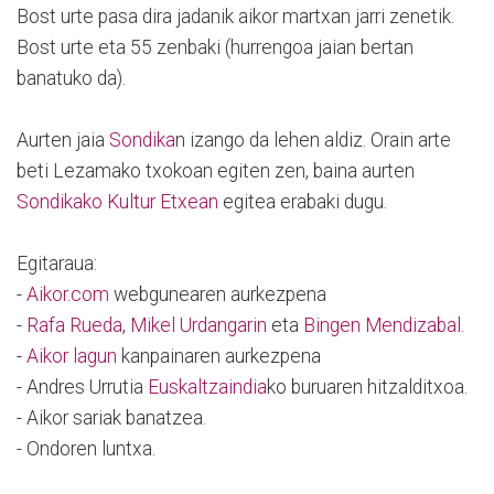
Bost urte pasa dira jadanik aikor martxan jarri zenetik.
Bost urte eta 55 zenbaki (hurrengoa jaian bertan
banatuko da).
Aurten jaia
Sondika
n izango da lehen aldiz. Orain arte
beti Lezamako txokoan egiten zen, baina aurten
Sondikako Kultur Etxean
egitea erabaki dugu.
Egitaraua:
-
Aikor.com
webgunearen aurkezpena
-
Rafa Rueda
,
Mikel Urdangarin
eta
Bingen Mendizabal.
-
Aikor lagun
kanpainaren aurkezpena
- Andres Urrutia
Euskaltzaindia
ko buruaren hitzalditxoa.
- Aikor sariak banatzea.
- Ondoren luntxa.