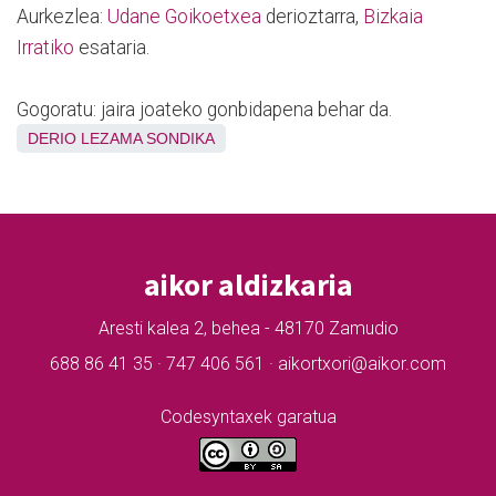
Aurkezlea:
Udane Goikoetxea
derioztarra,
Bizkaia
Irratiko
esataria.
Gogoratu: jaira joateko gonbidapena behar da.
DERIO
LEZAMA
SONDIKA
aikor aldizkaria
Aresti kalea 2, behea - 48170 Zamudio
688 86 41 35 · 747 406 561 · aikortxori@aikor.com
Codesyntaxek garatua