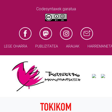
Codesyntaxek garatua
LEGE OHARRA
PUBLIZITATEA
ARAUAK
HARREMANET