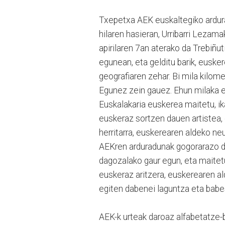
Txepetxa AEK euskaltegiko ardu
hilaren hasieran, Urribarri Lezam
apirilaren 7an aterako da Trebiñu
egunean, eta gelditu barik, eusk
geografiaren zehar. Bi mila kilomet
Egunez zein gauez. Ehun milaka eu
Euskalakaria euskerea maitetu, ik
euskeraz sortzen dauen artistea,
herritarra, euskerearen aldeko neu
AEKren arduradunak gogorarazo d
dagozalako gaur egun, eta maitetut
euskeraz aritzera, euskerearen a
egiten dabenei laguntza eta babe
AEK-k urteak daroaz alfabetatze-b