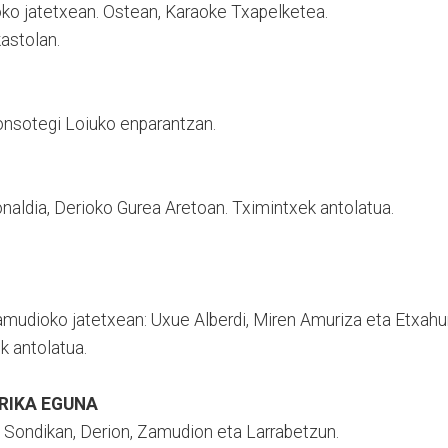
oko jatetxean. Ostean, Karaoke Txapelketea.
kastolan.
onsotegi Loiuko enparantzan.
onaldia, Derioko Gurea Aretoan. Tximintxek antolatua.
Zamudioko jatetxean: Uxue Alberdi, Miren Amuriza eta Etxah
k antolatua.
ORRIKA EGUNA
, Sondikan, Derion, Zamudion eta Larrabetzun.