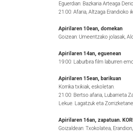
Eguerdian: Bazkaria Arteaga Deri
21:00: Afaria, Altzaga Erandioko i
Apirilaren 10ean, domekan
Goizean: Umeentzako jolasak, Al
Apirilaren 14an, eguenean
19:00: Laburbira film laburren em
Apirilaren 15ean, barikuan
Korrika txikiak, eskoletan.
21:00: Bertso afaria, Lubarrieta 
Lekue. Lagatzuk eta Zorrizketane
Apirilaren 16an, zapatuan. K
Goizaldean: Txokolatea, Erandion