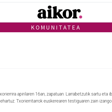
KOMUNITATEA
orierrira apirilaren 16an, zapatuan. Larrabetzutik sartu eta i
zehartuz. Txorierritarrok euskerearen testiguaren zain izango