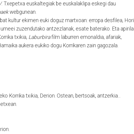
/
. Txepetxa euskaltegiak be euskalaklipa eskegi dau
aaek
webgunean.
nbat kultur ekimen euki doguz martxoan: erropa desfilea, Hori
 umeei zuzendutako antzezlanak, esate baterako. Eta apirila
orrika txikia,
Laburbira
film laburren emonaldia, afariak,
 Hamaika aukera eukiko dogu Korrikaren zain gagozala.
ko Korrika txikia, Derion. Ostean, bertsoak, antzerkia...
tetxean.
rion.