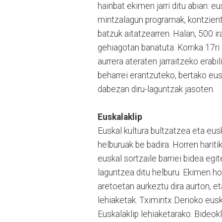
hainbat ekimen jarri ditu abian: e
mintzalagun programak, kontzient
batzuk aitatzearren. Halan, 500 i
gehiagotan banatuta. Korrika 17ri
aurrera ateraten jarraitzeko erabi
beharrei erantzuteko, bertako eu
dabezan diru-laguntzak jasoten.
Euskalaklip
Euskal kultura bultzatzea eta eu
helburuak be badira. Horren harit
euskal sortzaile barriei bidea eg
laguntzea ditu helburu. Ekimen ho
aretoetan aurkeztu dira aurton, et
lehiaketak. Tximintx Derioko eusk
Euskalaklip lehiaketarako. Bideok