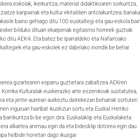
uskera eskolak, ikerkuntza, material didaktikoaren sorkuntza,
ziatze kanpainak eta kultur ekitaldien antolakuntzea, banak
rakasle baino gehiago ditu 100 euskaltegi eta gau-eskola bai
 esker bilduko dituan ekarpenak egitasmo horreek guztiak
liko ditu AEK-k. Eta batez be Iparraldeko eta Nafarroako
skaltegiek eta gau-eskolek ez dabelako inondik be behar
skerea gizartearen esparru guztietara zabaltzea AEKren
ik Korrika Kulturalak euskerazko arte eszenikoak sustatutea,
itea eta jente-aurrean aurkeztu daitekezan beharrak sortuten
nen inguruan hainbat ikuskizun sortu eta Euskal Herriko
a barrikuntza bi be egon dira: Euskalaklip eta Euskalaketa
era alkartea animau egin da eta bideoklip dotorea egin dau
lipa helbide honetan dago ikusgai: