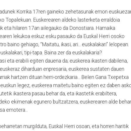
radunek Korrika 17ren gaineko zehetasunak emon euskueza
ako Topalekuan. Euskerearen aldeko lasterketa erraldoia
tik eta hilaren 17an ailegauko da Donostiara. Hamaika
erearen lekukoa eskuz esku pasauko da Euskal Herri osoko
ro baino gehiago, “Maitatu, ikasi, ari... euskalakari” lelopean.
skalakari, tipi-tapa. Baina zer da euskalakaria?
asi eta erabili egiten dauena da; euskerea ikasten dabilena,
 euskeraz diharduan enpresaria, euskerea sustaten dauen
rriak hartzen dituan herri-ordezkaria... Belen Gana Txepetxa
euskun legez, euskerea maitetu baino egiten ez daben ask
etik ikastera pasau behar da, eta ikastetik erabiltera,
ldeko ekimenak egunero bultzatzera, euskerearen alde beha
sa emotera...
eharretan murgilduta, Euskal Herri osoan, eta horren haritik