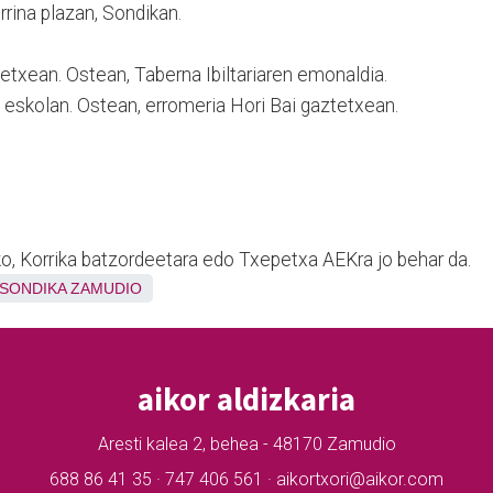
rina plazan, Sondikan.
tetxean. Ostean, Taberna Ibiltariaren emonaldia.
 eskolan. Ostean, erromeria Hori Bai gaztetxean.
ko, Korrika batzordeetara edo Txepetxa AEKra jo behar da.
SONDIKA
ZAMUDIO
aikor aldizkaria
Aresti kalea 2, behea - 48170 Zamudio
688 86 41 35 · 747 406 561 · aikortxori@aikor.com