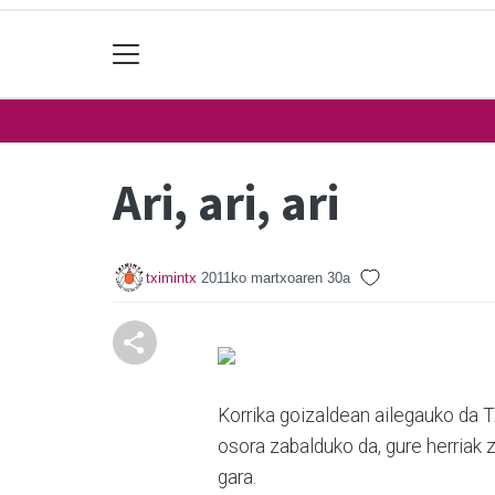
Ari, ari, ari
tximintx
2011ko martxoaren 30a
Korrika goizaldean ailegauko da Tx
osora zabalduko da, gure herriak 
gara.