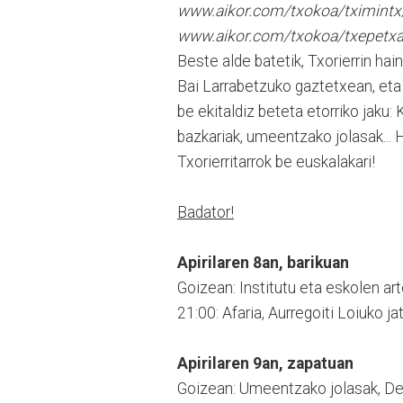
www.aikor.com/txokoa/tximintx
www.aikor.com/txokoa/txepetx
Beste alde batetik, Txorierrin hai
Bai Larrabetzuko gaztetxean, eta
be ekitaldiz beteta etorriko jaku: K
bazkariak, umeentzako jolasak...
Txorierritarrok be euskalakari!
Badator!
Apirilaren 8an, barikuan
Goizean: Institutu eta eskolen arte
21:00: Afaria, Aurregoiti Loiuko ja
Apirilaren 9an, zapatuan
Goizean: Umeentzako jolasak, De