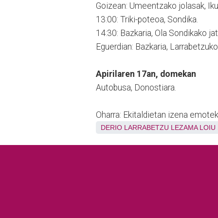
Goizean: Umeentzako jolasak, Ikur
13:00: Triki-poteoa, Sondika.
14:30: Bazkaria, Ola Sondikako ja
Eguerdian: Bazkaria, Larrabetzuko
Apirilaren 17an, domekan
Autobusa, Donostiara.
Oharra: Ekitaldietan izena emote
DERIO
LARRABETZU
LEZAMA
LOIU