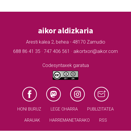
aikor aldizkaria
Aresti kalea 2, behea - 48170 Zamudio
688 86 41 35 · 747 406 561 · aikortxori@aikor.com
Codesyntaxek garatua
HONI BURUZ
LEGE OHARRA
PUBLIZITATEA
ARAUAK
HARREMANETARAKO
RSS