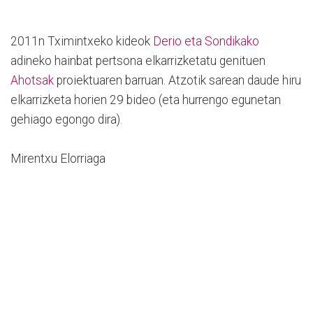
2011n Tximintxeko kideok
Derio eta Sondikako
adineko hainbat pertsona elkarrizketatu genituen
Ahotsak
proiektuaren barruan. Atzotik sarean daude hiru
elkarrizketa horien 29 bideo (eta hurrengo egunetan
gehiago egongo dira).
Mirentxu Elorriaga