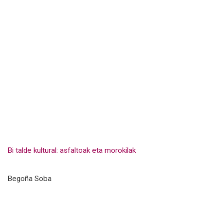
Bi talde kultural: asfaltoak eta morokilak
Begoña Soba