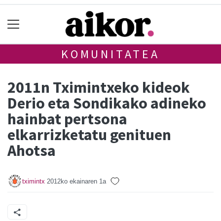
KOMUNITATEA
2011n Tximintxeko kideok
Derio eta Sondikako adineko
hainbat pertsona
elkarrizketatu genituen
Ahotsa
tximintx
2012ko ekainaren 1a