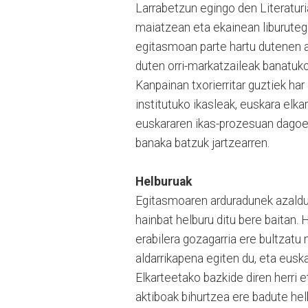
Larrabetzun egingo den Literatur
maiatzean eta ekainean liburute
egitasmoan parte hartu dutenen 
duten orri-markatzaileak banatuko
Kanpainan txorierritar guztiek ha
institutuko ikasleak, euskara elk
euskararen ikas-prozesuan dagoen 
banaka batzuk jartzearren.
Helburuak
Egitasmoaren arduradunek azaldu d
hainbat helburu ditu bere baitan. 
erabilera gozagarria ere bultzat
aldarrikapena egiten du, eta euska
Elkarteetako bazkide diren herri e
aktiboak bihurtzea ere badute hel