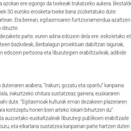
ia azokan ere egongo da txekeak trukatzeko aukera. Bestald
giek 30 euroko erosketa-txeke bana zozketatuko dute
artean. Era berean, egitasmoaren funtzionamendua azaltzen
 dituzte.
r dezakete parte, euren adina edozein dela ere: eskoletako e
arteen bazkideak, Berbalagun proiektuan dabiltzan lagunak,
edozein pertsona eta liburutegien erabiltzaileak, adibide
utenaren arabera, “Irakurri, gozatu eta oparitu” kanpaina
Hala, irakurtzeko ohitura sustatzeaz gainera, euskararen
u nahi dute. “Egitasmoak kulturak eman dezakeen plazeraren
ra kontzeptu horien bien arteko lokarri bihurtzen du”.
ta auzoetako euskaltzaleak liburutegi publikoen erabiltzaile
buru, eta elkarlana sustatzea kanpainan parte hartzen duten