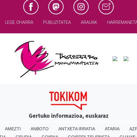
LEGE OHARRA
PUBLIZITATEA
ARAUAK
HARREMANET
Gertuko informazioa, euskaraz
AMEZTI
ANBOTO
ANTXETA IRRATIA
ATARIA
AZP