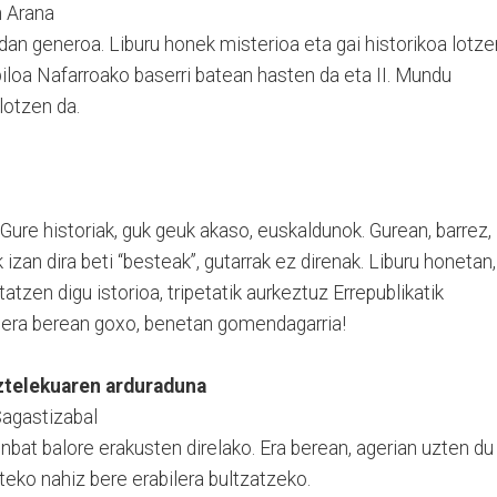
n Arana
dan generoa. Liburu honek misterioa eta gai historikoa lotze
apiloa Nafarroako baserri batean hasten da eta II. Mundu
lotzen da.
 Gure historiak, guk geuk akaso, euskaldunok. Gurean, barrez,
zan dira beti “besteak”, gutarrak ez direnak. Liburu honetan,
tzen digu istorioa, tripetatik aurkeztuz Errepublikatik
ta era berean goxo, benetan gomendagarria!
telekuaren arduraduna
Sagastizabal
inbat balore erakusten direlako. Era berean, agerian uzten du
eko nahiz bere erabilera bultzatzeko.