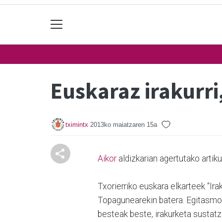
Euskaraz irakurri
tximintx
2013ko maiatzaren 15a
Aikor
aldizkarian agertutako artiku
Txorierriko euskara elkarteek “Irak
Topagunearekin batera. Egitasmoa 
besteak beste, irakurketa sustatz