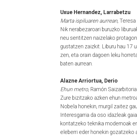
Uxue Hernandez, Larrabetzu
Marta ispiluaren aurrean
, Teresa
Nik nerabezaroari buruzko liburua
neu sentitzen naizelako protagon
gustatzen zaizkit. Liburu hau 17 u
zen, eta orain dagoen leku horreta
baten aurrean.
Alazne Arriortua, Derio
Ehun metro
, Ramón Saizarbitoria
Zure bizitzako azken ehun metroak
Nobela honekin, murgil zaitez gaur
Interesgarria da oso idazleak gai
kontatzeko teknika modernoak erab
eleberri eder honekin gozatzeko 