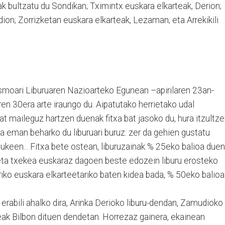
k bultzatu du Sondikan; Tximintx euskara elkarteak, Derion;
on; Zorrizketan euskara elkarteak, Lezaman; eta Arrekikili
itasmoari Liburuaren Nazioarteko Egunean –apirilaren 23an-
en 30era arte iraungo du. Aipatutako herrietako udal
at maileguz hartzen duenak fitxa bat jasoko du, hura itzultz
ia eman beharko du liburuari buruz: zer da gehien gustatu
 lukeen... Fitxa bete ostean, liburuzainak % 25eko balioa duen
eta txekea euskaraz dagoen beste edozein liburu erosteko
erriko euskara elkarteetariko baten kidea bada, % 50eko balioa
rabili ahalko dira, Arinka Derioko liburu-dendan, Zamudioko
xeak Bilbon dituen dendetan. Horrezaz gainera, ekainean