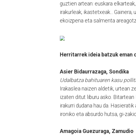
guztien artean: euskara elkarteak,
irakurleak, ikastetxeak... Gainera
ekoizpena eta salmenta areagotze
Herritarrek ideia batzuk eman 
Asier Bidaurrazaga, Sondika
Udalbatza bahituaren kasu pollit
Irakaslea naizen aldetik, urtean z
izaten ditut liburu asko. Bitartean
irakurri dudana hau da. Hasieratik
ironiko eta absurdo hutsa, gi-zaki
Amagoia Guezuraga, Zamudio