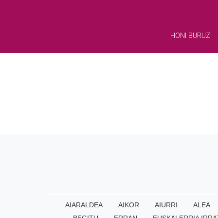
HONI BURUZ
AIARALDEA
AIKOR
AIURRI
ALEA