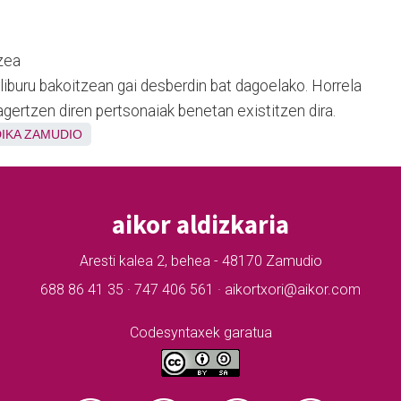
zea
liburu bakoitzean gai desberdin bat dagoelako. Horrela
agertzen diren pertsonaiak benetan existitzen dira.
IKA
ZAMUDIO
aikor aldizkaria
Aresti kalea 2, behea - 48170 Zamudio
688 86 41 35 · 747 406 561 · aikortxori@aikor.com
Codesyntaxek garatua