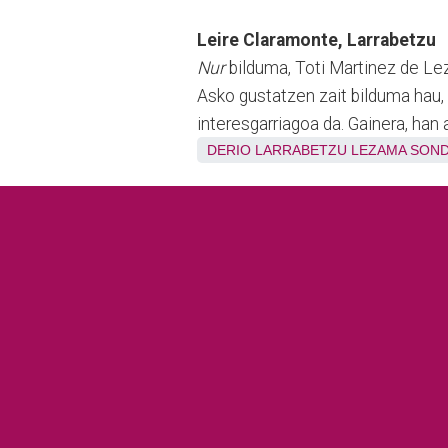
Leire Claramonte, Larrabetzu
Nur
bilduma, Toti Martinez de Le
Asko gustatzen zait bilduma hau, 
interesgarriagoa da. Gainera, han 
DERIO
LARRABETZU
LEZAMA
SOND