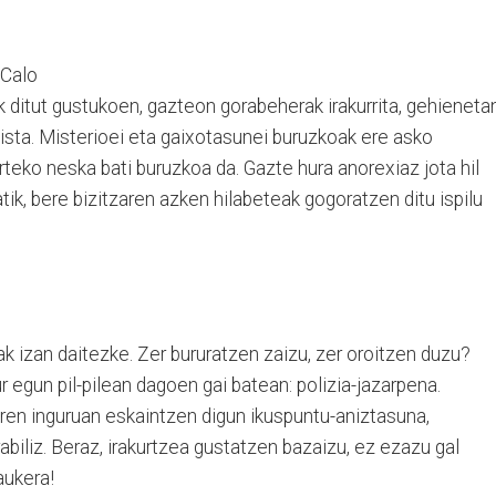
 Calo
k ditut gustukoen, gazteon gorabeherak irakurrita, gehieneta
ista. Misterioei eta gaixotasunei buruzkoak ere asko
rteko neska bati buruzkoa da. Gazte hura anorexiaz jota hil
tik, bere bizitzaren azken hilabeteak gogoratzen ditu ispilu
 izan daitezke. Zer bururatzen zaizu, zer oroitzen duzu?
 egun pil-pilean dagoen gai batean: polizia-jazarpena.
aren inguruan eskaintzen digun ikuspuntu-aniztasuna,
iliz. Beraz, irakurtzea gustatzen bazaizu, ez ezazu gal
aukera!