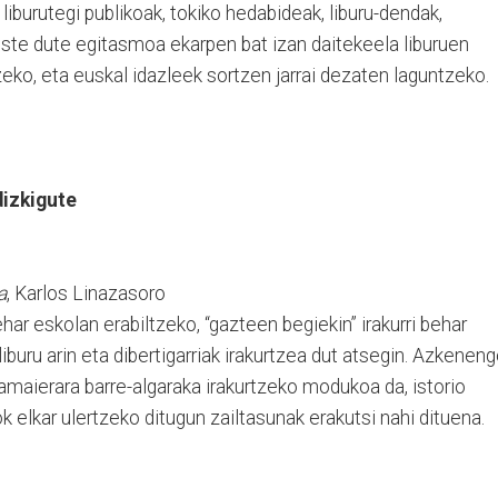
 liburutegi publikoak, tokiko hedabideak, liburu-dendak,
, uste dute egitasmoa ekarpen bat izan daitekeela liburuen
ko, eta euskal idazleek sortzen jarrai dezaten laguntzeko.
dizkigute
a
, Karlos Linazasoro
ehar eskolan erabiltzeko, “gazteen begiekin” irakurri behar
 liburu arin eta dibertigarriak irakurtzea dut atsegin. Azkenen
 amaierara barre-algaraka irakurtzeko modukoa da, istorio
ok elkar ulertzeko ditugun zailtasunak erakutsi nahi dituena.