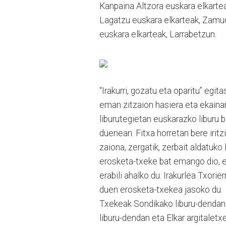
Kanpaina Altzora euskara elkartea
Lagatzu euskara elkarteak, Zamudi
euskara elkarteak, Larrabetzun.
“Irakurri, gozatu eta oparitu” eg
eman zitzaion hasiera eta ekainar
liburutegietan euskarazko liburu b
duenean. Fitxa horretan bere iritz
zaiona, zergatik, zerbait aldatuko
erosketa-txeke bat emango dio, 
erabili ahalko du. Irakurlea Txori
duen erosketa-txekea jasoko du.
Txekeak Sondikako liburu-dendan e
liburu-dendan eta Elkar argitalet