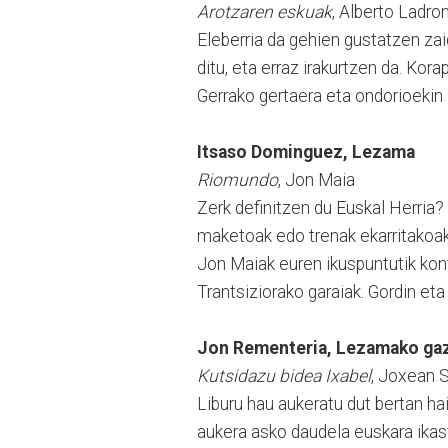
Arotzaren eskuak
, Alberto Ladro
Eleberria da gehien gustatzen zai
ditu, eta erraz irakurtzen da. Kor
Gerrako gertaera eta ondorioekin 
Itsaso Dominguez, Lezama
Riomundo
, Jon Maia
Zerk definitzen du Euskal Herria?
maketoak edo trenak ekarritakoak i
Jon Maiak euren ikuspuntutik konta
Trantsiziorako garaiak. Gordin e
Jon Rementeria, Lezamako gaz
Kutsidazu bidea Ixabel
, Joxean 
Liburu hau aukeratu dut bertan ha
aukera asko daudela euskara ikast