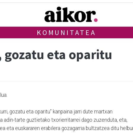
KOMUNITATEA
, gozatu eta oparitu
lua.
urri, gozatu eta oparitu” kanpaina jarri dute martxan
adin-tarte guztietako txorierritarrei dago zuzenduta, eta,
ea eta euskararen erabilera gozagarria bultzatzea ditu helbu