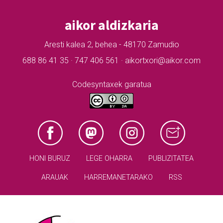
aikor aldizkaria
Aresti kalea 2, behea - 48170 Zamudio
688 86 41 35 · 747 406 561 · aikortxori@aikor.com
Codesyntaxek garatua
HONI BURUZ
LEGE OHARRA
PUBLIZITATEA
ARAUAK
HARREMANETARAKO
RSS