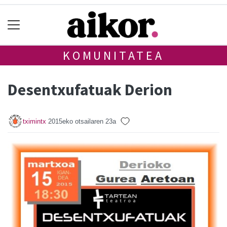
KOMUNITATEA
Desentxufatuak Derion
tximintx
2015eko otsailaren 23a