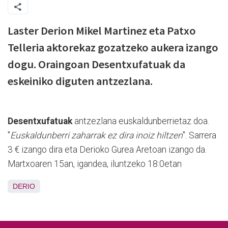
Laster Derion Mikel Martinez eta Patxo
Telleria aktorekaz gozatzeko aukera izango
dogu. Oraingoan Desentxufatuak da
eskeiniko diguten antzezlana.
Desentxufatuak
antzezlana euskaldunberrietaz doa.
"
Euskaldunberri zaharrak ez dira inoiz hiltzen
". Sarrera
3 € izango dira eta Derioko Gurea Aretoan izango da.
Martxoaren 15an, igandea, iluntzeko 18:0etan
DERIO