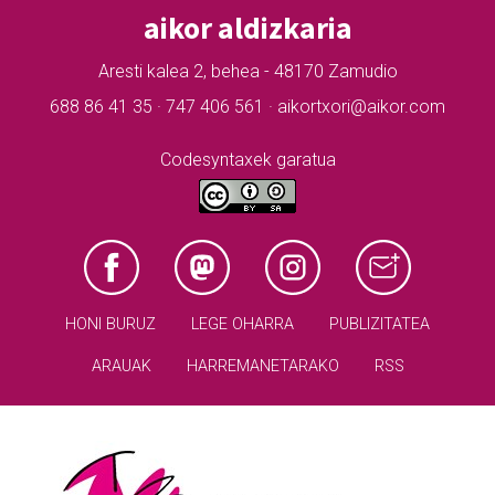
aikor aldizkaria
Aresti kalea 2, behea - 48170 Zamudio
688 86 41 35 · 747 406 561 · aikortxori@aikor.com
Codesyntaxek garatua
HONI BURUZ
LEGE OHARRA
PUBLIZITATEA
ARAUAK
HARREMANETARAKO
RSS