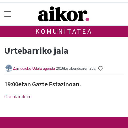
KOMUNITATEA
Urtebarriko jaia
Zamudioko Udala agenda
2016ko abenduaren 28a
19:00etan Gazte Estazinoan.
Osorik irakurri