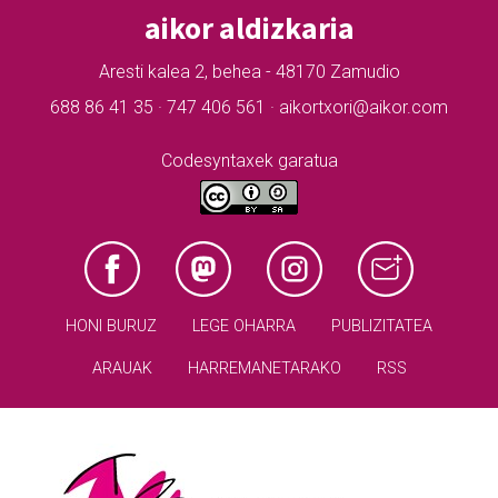
aikor aldizkaria
Aresti kalea 2, behea - 48170 Zamudio
688 86 41 35 · 747 406 561 · aikortxori@aikor.com
Codesyntaxek garatua
HONI BURUZ
LEGE OHARRA
PUBLIZITATEA
ARAUAK
HARREMANETARAKO
RSS