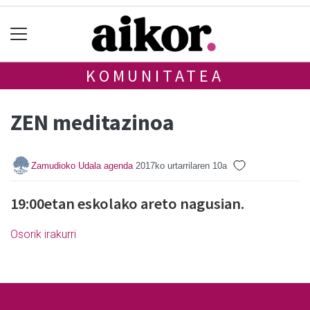
KOMUNITATEA
ZEN meditazinoa
Zamudioko Udala agenda
2017ko urtarrilaren 10a
19:00etan eskolako areto nagusian.
Osorik irakurri