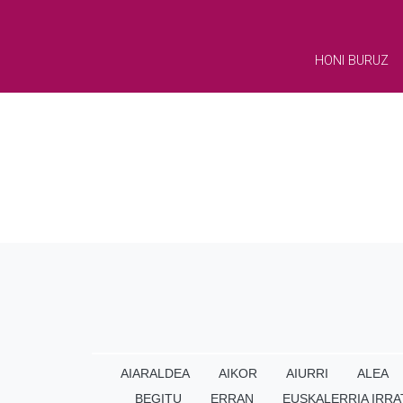
HONI BURUZ
AIARALDEA
AIKOR
AIURRI
ALEA
BEGITU
ERRAN
EUSKALERRIA IRRA