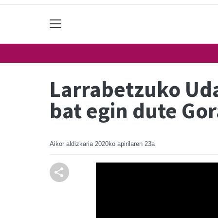
Larrabetzuko Uda
bat egin dute Go
Aikor aldizkaria
2020ko apirilaren 23a