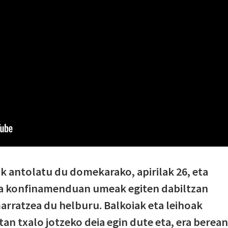
k antolatu du domekarako, apirilak 26, eta
ta konfinamenduan umeak egiten dabiltzan
arratzea du helburu. Balkoiak eta leihoak
tan txalo jotzeko deia egin dute eta, era berean