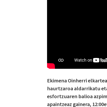
Ekimena Oinherri elkartea
haurtzaroa aldarrikatu e
esfortzuaren balioa azpim
apaintzeaz gainera, 12:00e