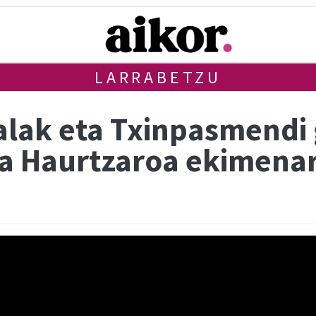
LARRABETZU
lak eta Txinpasmendi 
ra Haurtzaroa ekimena