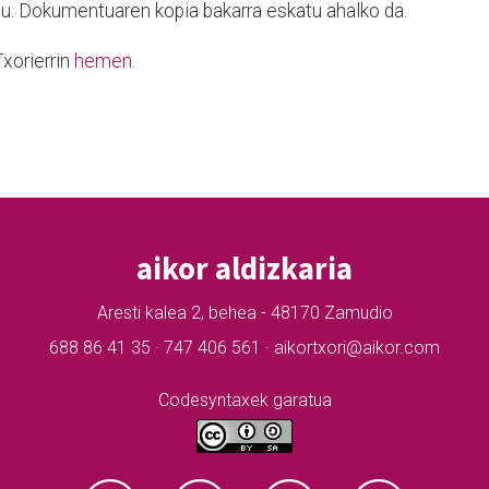
du. Dokumentuaren kopia bakarra eskatu ahalko da.
xorierrin
hemen
.
aikor aldizkaria
Aresti kalea 2, behea - 48170 Zamudio
688 86 41 35 · 747 406 561 · aikortxori@aikor.com
Codesyntaxek garatua