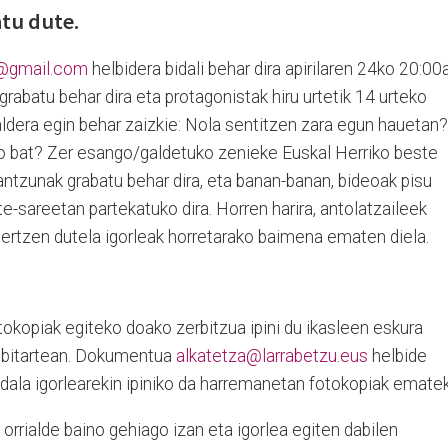
tu dute.
u@gmail.com
helbidera bidali behar dira apirilaren 24ko 20:00
rabatu behar dira eta protagonistak hiru urtetik 14 urteko
ldera egin behar zaizkie: Nola sentitzen zara egun hauetan?
o bat? Zer esango/galdetuko zenieke Euskal Herriko beste
ntzunak grabatu behar dira, eta banan-banan, bideoak pisu
te-sareetan partekatuko dira. Horren harira, antolatzaileek
lertzen dutela igorleak horretarako baimena ematen diela.
okopiak egiteko doako zerbitzua ipini du ikasleen eskura
 bitartean. Dokumentua
alkatetza@larrabetzu.eus
helbide
 udala igorlearekin ipiniko da harremanetan fotokopiak emate
rrialde baino gehiago izan eta igorlea egiten dabilen