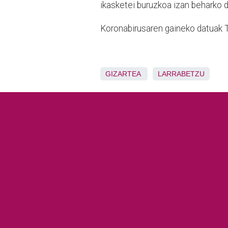
ikasketei buruzkoa izan beharko 
Koronabirusaren gaineko datuak T
GIZARTEA
LARRABETZU