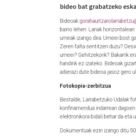
bideo bat grabatzeko eska
Bideoak
gorahaurtzarolarrabetz
baino lehen. Lanak horizontalean g
umeak izango dira. Umeei bost ga
Zeren falta sentitzen duzu? Desi
umeei? Gehitzekorik? Bakarrik era
handirik ez izateko. Bideoak gizar
adierazi dute bideoa jasoz gero u
Fotokopia-zerbitzua
Bestalde, Larrabetzuko Udalak fot
konfinamendua indarrean dagoen
elektronikora bidali behar da eta
Dokumentuak ezin izango ditu 50 o