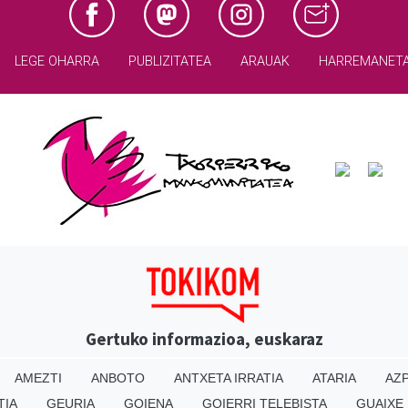
LEGE OHARRA
PUBLIZITATEA
ARAUAK
HARREMANET
Gertuko informazioa, euskaraz
AMEZTI
ANBOTO
ANTXETA IRRATIA
ATARIA
AZP
TIA
GEURIA
GOIENA
GOIERRI TELEBISTA
GUAIXE