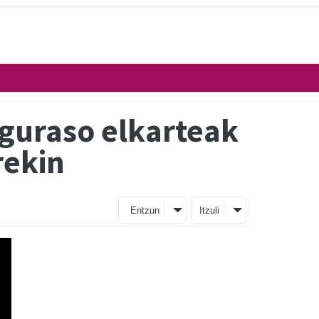
guraso elkarteak
rekin
Entzun
Itzuli