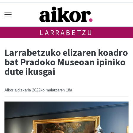
LARRABETZU
Larrabetzuko elizaren koadro
bat Pradoko Museoan ipiniko
dute ikusgai
Aikor aldizkaria
2022ko maiatzaren 18a