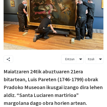
Entzun
Itzuli
Maiatzaren 24tik abuztuaren 21era
bitartean, Luis Pareten (1746-1799) obrak
Pradoko Museoan ikusgai izango dira lehen
aldiz. “Santa Luciaren martirioa”
margolana dago obra horien artean.