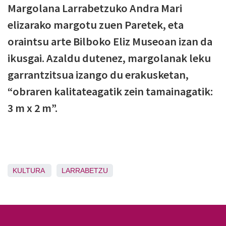
Margolana Larrabetzuko Andra Mari
elizarako margotu zuen Paretek, eta
oraintsu arte Bilboko Eliz Museoan izan da
ikusgai. Azaldu dutenez, margolanak leku
garrantzitsua izango du erakusketan,
“obraren kalitateagatik zein tamainagatik:
3 m x 2 m”.
KULTURA
LARRABETZU