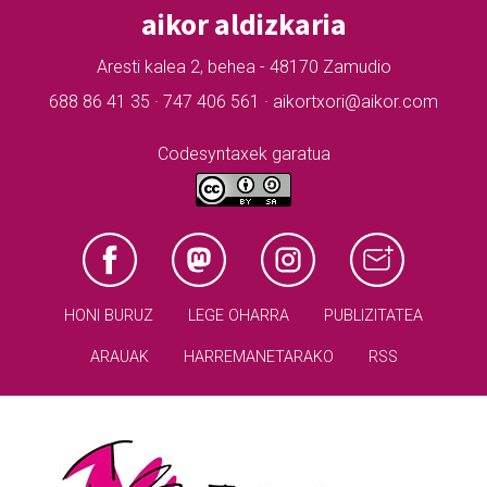
aikor aldizkaria
Aresti kalea 2, behea - 48170 Zamudio
688 86 41 35 · 747 406 561 · aikortxori@aikor.com
Codesyntaxek garatua
HONI BURUZ
LEGE OHARRA
PUBLIZITATEA
ARAUAK
HARREMANETARAKO
RSS