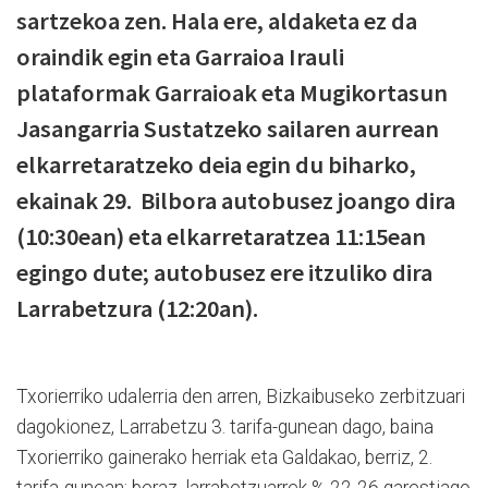
sartzekoa zen. Hala ere, aldaketa ez da
oraindik egin eta Garraioa Irauli
plataformak Garraioak eta Mugikortasun
Jasangarria Sustatzeko sailaren aurrean
elkarretaratzeko deia egin du biharko,
ekainak 29. Bilbora autobusez joango dira
(10:30ean) eta elkarretaratzea 11:15ean
egingo dute; autobusez ere itzuliko dira
Larrabetzura (12:20an).
Txorierriko udalerria den arren, Bizkaibuseko zerbitzuari
dagokionez, Larrabetzu 3. tarifa-gunean dago, baina
Txorierriko gainerako herriak eta Galdakao, berriz, 2.
tarifa-gunean; beraz, larrabetzuarrek % 22-26 garestiago