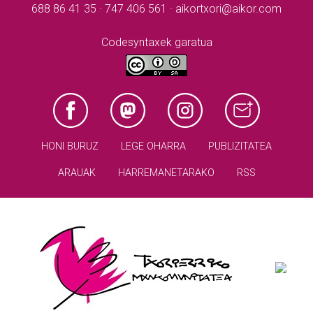
688 86 41 35 · 747 406 561 · aikortxori@aikor.com
Codesyntaxek garatua
HONI BURUZ
LEGE OHARRA
PUBLIZITATEA
ARAUAK
HARREMANETARAKO
RSS