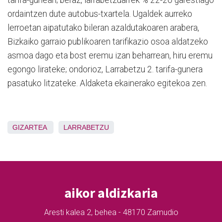
ordaintzen dute autobus-txartela. Ugaldek aurreko
lerroetan aipatutako bileran azaldutakoaren arabera,
Bizkaiko garraio publikoaren tarifikazio osoa aldatzeko
asmoa dago eta bost eremu izan beharrean, hiru eremu
egongo lirateke; ondorioz, Larrabetzu 2. tarifa-gunera
pasatuko litzateke. Aldaketa ekainerako egitekoa zen.
GIZARTEA
LARRABETZU
aikor aldizkaria
Aresti kalea 2, behea - 48170 Zamudio