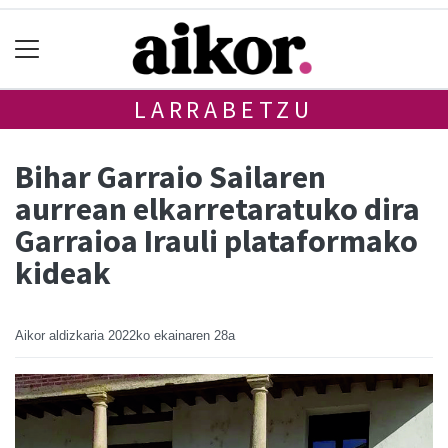
LARRABETZU
Bihar Garraio Sailaren
aurrean elkarretaratuko dira
Garraioa Irauli plataformako
kideak
Aikor aldizkaria
2022ko ekainaren 28a