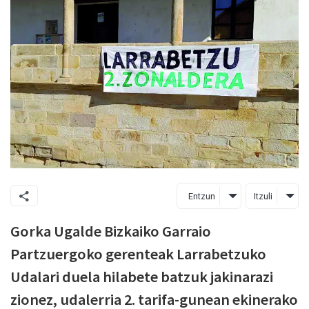
Entzun
Itzuli
Gorka Ugalde Bizkaiko Garraio
Partzuergoko gerenteak Larrabetzuko
Udalari duela hilabete batzuk jakinarazi
zionez, udalerria 2. tarifa-gunean ekinerako